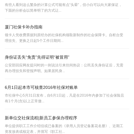
有些人看到这么繁杂的计算公式可能有点“头晕”，但小白可以向大家保证，
下面的分析会以简单明了的方式让...
厦门社保卡补办指南
领卡人凭收费票据到原经办的社保机构领取新制作的社会保障卡。自柜台受
理挂失、更换之日起5个工作日期间...
身份证丢失“免责”先得证明“被冒用”
公安部回应网友提问时的一则说法引来坊间热议：公民丢失身份证后，无需
再办理挂失和登报声明。如果居民身...
6月1日起本市可核查2016年社保对账单
市社保中心5月31日发布，自6月1日起，凡是在2016年内参加了社会保险且
有1个月(含)以上正常缴...
新单位交社保流程|新员工参保办理程序
单位提供职工工作介绍信或已备案的《录用人员登记备案花名册》、近期工
资发放表或核定表，并填写《职工社...