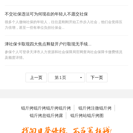
不交社保违法可为何现在的年轻人不愿交社保
很多个人缴纳社保的年轻人，往往是刚刚开始工作步入社会，他们会觉得压
力倍增，甚至一些有单位负担社保金...
津社保卡取现四大焦点释疑开户行取现无手续...
参保个人可登录天津市人力资源和社会保障局官网查询社会保障卡缴费情况
及额度详情。
上一页
下一页
锟斤拷锟斤拷锟斤拷锟斤拷
锟斤拷注微锟斤拷
锟斤拷息锟斤拷露
锟斤拷站锟斤拷图