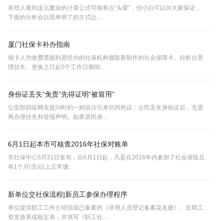
有些人看到这么繁杂的计算公式可能有点“头晕”，但小白可以向大家保证，
下面的分析会以简单明了的方式让...
厦门社保卡补办指南
领卡人凭收费票据到原经办的社保机构领取新制作的社会保障卡。自柜台受
理挂失、更换之日起5个工作日期间...
身份证丢失“免责”先得证明“被冒用”
公安部回应网友提问时的一则说法引来坊间热议：公民丢失身份证后，无需
再办理挂失和登报声明。如果居民身...
6月1日起本市可核查2016年社保对账单
市社保中心5月31日发布，自6月1日起，凡是在2016年内参加了社会保险且
有1个月(含)以上正常缴...
新单位交社保流程|新员工参保办理程序
单位提供职工工作介绍信或已备案的《录用人员登记备案花名册》、近期工
资发放表或核定表，并填写《职工社...