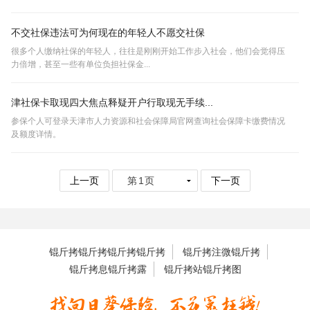
不交社保违法可为何现在的年轻人不愿交社保
很多个人缴纳社保的年轻人，往往是刚刚开始工作步入社会，他们会觉得压
力倍增，甚至一些有单位负担社保金...
津社保卡取现四大焦点释疑开户行取现无手续...
参保个人可登录天津市人力资源和社会保障局官网查询社会保障卡缴费情况
及额度详情。
上一页
下一页
锟斤拷锟斤拷锟斤拷锟斤拷
锟斤拷注微锟斤拷
锟斤拷息锟斤拷露
锟斤拷站锟斤拷图