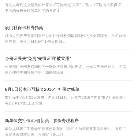
有些人看到这么繁杂的计算公式可能有点“头晕”，但小白可以向大家保证，
下面的分析会以简单明了的方式让...
厦门社保卡补办指南
领卡人凭收费票据到原经办的社保机构领取新制作的社会保障卡。自柜台受
理挂失、更换之日起5个工作日期间...
身份证丢失“免责”先得证明“被冒用”
公安部回应网友提问时的一则说法引来坊间热议：公民丢失身份证后，无需
再办理挂失和登报声明。如果居民身...
6月1日起本市可核查2016年社保对账单
市社保中心5月31日发布，自6月1日起，凡是在2016年内参加了社会保险且
有1个月(含)以上正常缴...
新单位交社保流程|新员工参保办理程序
单位提供职工工作介绍信或已备案的《录用人员登记备案花名册》、近期工
资发放表或核定表，并填写《职工社...