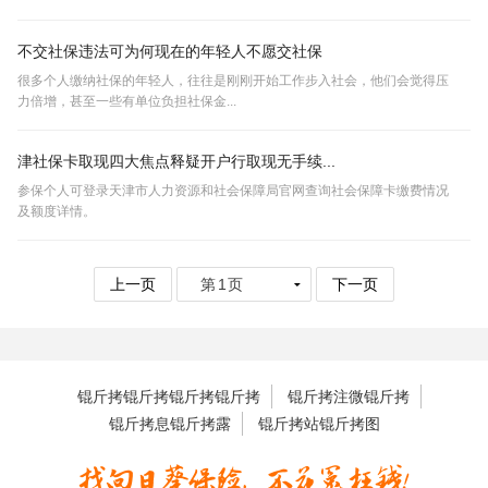
不交社保违法可为何现在的年轻人不愿交社保
很多个人缴纳社保的年轻人，往往是刚刚开始工作步入社会，他们会觉得压
力倍增，甚至一些有单位负担社保金...
津社保卡取现四大焦点释疑开户行取现无手续...
参保个人可登录天津市人力资源和社会保障局官网查询社会保障卡缴费情况
及额度详情。
上一页
下一页
锟斤拷锟斤拷锟斤拷锟斤拷
锟斤拷注微锟斤拷
锟斤拷息锟斤拷露
锟斤拷站锟斤拷图