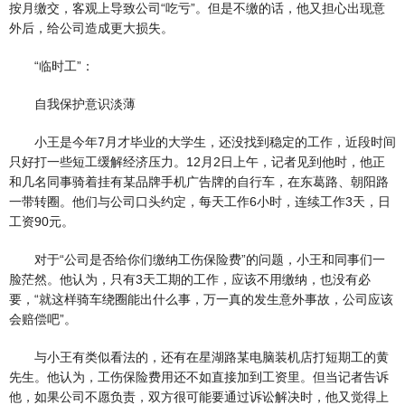
按月缴交，客观上导致公司“吃亏”。但是不缴的话，他又担心出现意
外后，给公司造成更大损失。
“临时工”：
自我保护意识淡薄
小王是今年7月才毕业的大学生，还没找到稳定的工作，近段时间
只好打一些短工缓解经济压力。12月2日上午，记者见到他时，他正
和几名同事骑着挂有某品牌手机广告牌的自行车，在东葛路、朝阳路
一带转圈。他们与公司口头约定，每天工作6小时，连续工作3天，日
工资90元。
对于“公司是否给你们缴纳工伤保险费”的问题，小王和同事们一
脸茫然。他认为，只有3天工期的工作，应该不用缴纳，也没有必
要，“就这样骑车绕圈能出什么事，万一真的发生意外事故，公司应该
会赔偿吧”。
与小王有类似看法的，还有在星湖路某电脑装机店打短期工的黄
先生。他认为，工伤保险费用还不如直接加到工资里。但当记者告诉
他，如果公司不愿负责，双方很可能要通过诉讼解决时，他又觉得上