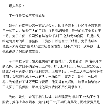
用人单位：
工伤保险买或不买都尴尬
姚先生在南宁经营一家贸易公司。因业务需要，他经常会短期聘
用一些工人。这些工人的工期往往只有3至5天，最长的也不会超过半
个月。为了方便，公司没有与这些“临时工”签订劳动合同，只是口头
约定聘用时间和工作范围，工资按日以现金方式结算。为节省成本，
他也从未给这些“临时工”缴交社会保险费。但不久前的一次事故，让
他意识到了保险的重要性。
今年中秋节前，姚先生聘请3名“临时工”，为他看管一间储存月饼
的仓库。双方口头约定每天工作8小时，工期15天，每天工资100元，
除此之外不再提供其他福利待遇。上班第3天，一名工人在工作时不慎
摔倒，头部撞到地上一块石头，当场昏迷。事发后，姚先生自认倒
霉，为他垫付了近万元医疗费用。他觉得有点后悔，如果当初给这名
工人买了工伤保险，那么这笔医疗费就不用公司承担了。
为此，姚先生查阅了相关法规，却发现要为“临时工”缴纳工伤保
险费，操作上存在困难。如“临时工”的工期只有几天，而社保费用是