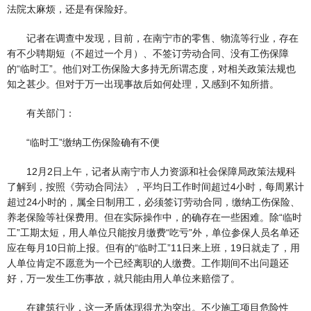
法院太麻烦，还是有保险好。
记者在调查中发现，目前，在南宁市的零售、物流等行业，存在
有不少聘期短（不超过一个月）、不签订劳动合同、没有工伤保障
的“临时工”。他们对工伤保险大多持无所谓态度，对相关政策法规也
知之甚少。但对于万一出现事故后如何处理，又感到不知所措。
有关部门：
“临时工”缴纳工伤保险确有不便
12月2日上午，记者从南宁市人力资源和社会保障局政策法规科
了解到，按照《劳动合同法》，平均日工作时间超过4小时，每周累计
超过24小时的，属全日制用工，必须签订劳动合同，缴纳工伤保险、
养老保险等社保费用。但在实际操作中，的确存在一些困难。除“临时
工”工期太短，用人单位只能按月缴费“吃亏”外，单位参保人员名单还
应在每月10日前上报。但有的“临时工”11日来上班，19日就走了，用
人单位肯定不愿意为一个已经离职的人缴费。工作期间不出问题还
好，万一发生工伤事故，就只能由用人单位来赔偿了。
在建筑行业，这一矛盾体现得尤为突出。不少施工项目危险性