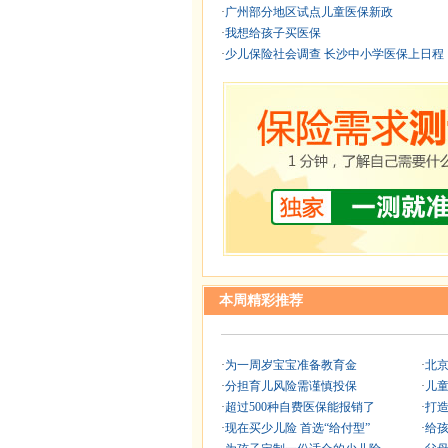
·
广州部分地区试点儿童医保新政
·
我想给孩子买医保
·
少儿保险社会调查 长沙中小学医保上日程
本周精彩推荐
·
为一周岁宝宝准备教育金
·
北京
·
分担育儿风险需谨慎投保
·
儿童
·
超过500种自费医保能报销了
·
打造
·
现在买少儿险 首选“给付型”
·
给孩