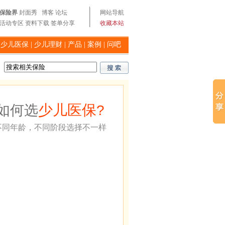
保险界
封面秀
博客
论坛
网站导航
活动专区
资料下载
签单分享
收藏本站
|
少儿医保
|
少儿理财
|
产品
|
案例
|
问吧
少儿医保
如何选
?
不同年龄，不同阶段选择不一样