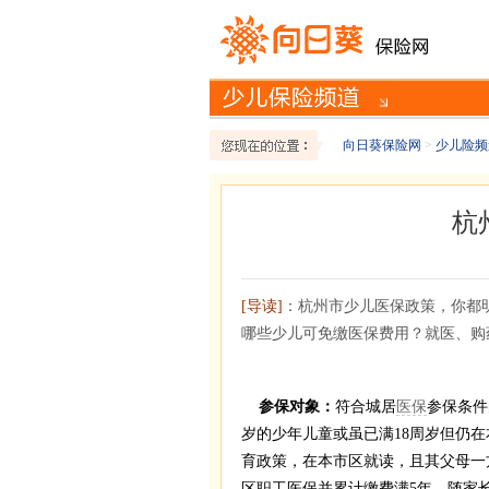
向日葵保险网
>
少儿险频
杭
[导读]
：杭州市少儿医保政策，你都
哪些少儿可免缴医保费用？就医、购
参保对象：
符合城居
医保
参保条件
岁的少年儿童或虽已满18周岁但仍
育政策，在本市区就读，且其父母一
区职工医保并累计缴费满5年，随家