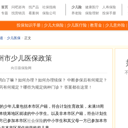
首页
问吧咨询
找产品
社保指南
少儿险
健康医疗
人寿保险
专题
找营销员
看案例
保险公司
养老险
保险理财
投保手册
投保知识手册
|
少儿大病险
|
少儿医疗险
|
教育金
|
少儿意外险
道
>
少儿医保
>
正文
州市少儿医保政策
向日葵保险网
明白了嘛？如何办理？如何办理续保？ 中断参保后有何规定？
药有何规定？哪些为规定病种门诊？ 答案都在这里！
的少年儿童包括本市区户籍，符合计划生育政策，未满18周
在本统筹地区就读的中小学生。以及非本市区户籍，符合计划生
方已参加本市区
社会保险
的中小学生和其父母一方已参加本市
长在本市区居住的学龄前儿童