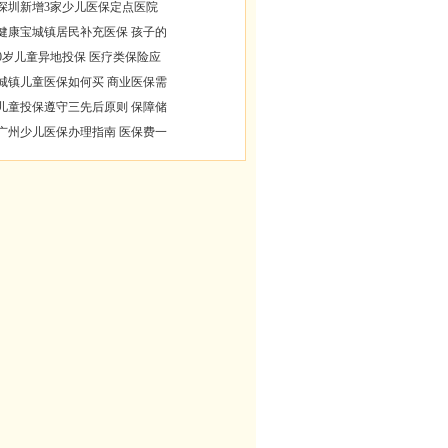
深圳新增3家少儿医保定点医院
健康宝城镇居民补充医保 孩子的
0岁儿童异地投保 医疗类保险应
城镇儿童医保如何买 商业医保需
儿童投保遵守三先后原则 保障储
广州少儿医保办理指南 医保费一