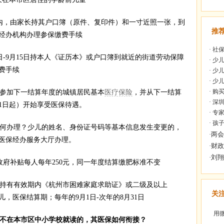
内，由家长持其户口簿（原件、复印件）和一寸近照一张，到
推
经办机构办理参保缴费手续
·
社保
5日-9月15日持本人《证历本》或户口簿到就近的街道劳动保障
·
少儿
费手续
·
少儿
·
少儿
·
购买
参加下一结算年度的城镇居民基本
医疗保险
，并从下一结算
·
深圳
1日起）开始享受医保待遇。
·
专家
·
孩子
何办理？少儿的姓名、身份证号码等基本信息发生变更的，
医保经办服务大厅办理。
，政府补贴每人每年250元，同一年度结算缴肥标准不变
持有有效期内《杭州市困难家庭求助证》或二级及以上
关
，医保结算期；每年的9月1日-次年的8月31日
用微
后不在本市区中小学校就读的，其医保如何衔接？