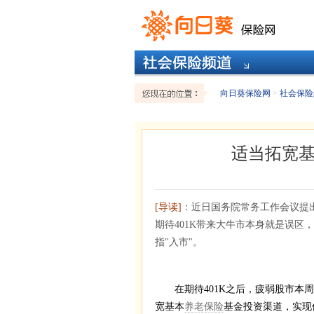
向日葵保险网
>
社会保险
适当拓宽
[导读]
：近日国务院常务工作会议提
期待401K带来大牛市本身就是误
指"入市"。
在期待401K之后，疲弱股市本周
宽基本
养老保险
基金投资渠道，实现