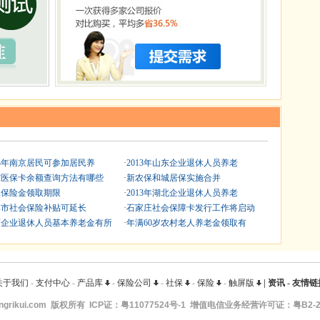
13年南京居民可参加居民养
·
2013年山东企业退休人员养老
东医保卡余额查询方法有哪些
·
新农保和城居保实施合并
业保险金领取期限
·
2013年湖北企业退休人员养老
林市社会保险补贴可延长
·
石家庄社会保障卡发行工作将启动
西企业退休人员基本养老金有所
·
年满60岁农村老人养老金领取有
关于我们
-
支付中心
-
产品库
-
保险公司
-
社保
-
保险
-
触屏版
|
资讯
-
友情链
ngrikui.com
版权所有 ICP证：
粤11077524号-1
增值电信业务经营许可证：粤B2-20