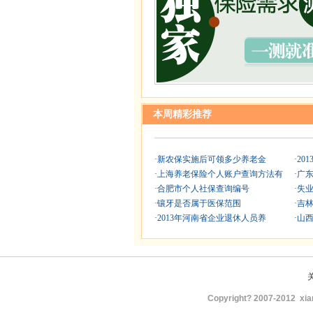
本周精彩推荐
·
新农保实施后可领多少养老金
·
20
·
上海养老保险个人账户查询方法有
·
广
·
合肥市个人社保查询编号
·
失
·
镶牙是否属于医保范围
·
吉
·
2013年河南省企业退休人员养
·
山
Copyright? 2007-2012
xia