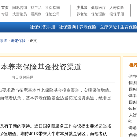
首页
问吧咨询
找产品
社保指南
少儿险
健康医疗
人寿保险
专题
找营销员
看案例
保险公司
养老险
保险理财
投保手册
社保知识手册
|
社保查询
|
养老保险
|
医疗保险
|
生育保
频道
>
养老保险
>
正文
基本养老保险基金投资渠道
推
·
适当
向日葵保险网
·
国务
·
国务
出要求适当拓宽基本养老保险基金投资渠道，实现保值增值。
·
基本
区，而笔者认为，基本养老保险基金适当拓宽投资渠道，绝非是
·
国务
·
应拓
·
人社
究
又有了新的期待。近日国务院常务工作会议提出要求适当拓
·
养老
保值增值。期待401K带来大牛市本身就是误区，而笔者认