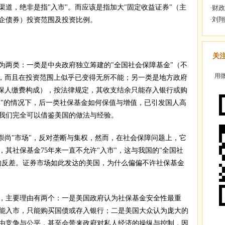
道，绝非是指"入市"。而应该是指加大"固定收益证券"（主
企债券）投资范围及投资比例。
关
两类：一类是中央政府独立筹建的"全国社会保障基金"（不
用微
"，而且在投资范围上似乎已变得无所不能；另一类是地方政府
参保人缴费构成），按法律规定，其收支结余只能存入银行或购
率"的情况下，后一类社保基金如何保值与增值，已引发国人高
我们完全可以借鉴美国的做法与经验。
尚"市场"，反对垄断与集权，然而，在社会保障问题上，它
其社保基金75年来一直不允许"入市"，这与我国的"全国社
的反差。证券市场如此发达的美国，为什么偏偏不许社保基金
，主要理由有两个：一是美国政府认为社保基金安全性最重
能入市，只能购买国债或存入银行；二是美国大众认为庞大的
由竞争与公平，甚至会带来政府对私人经济的操纵与控制，因