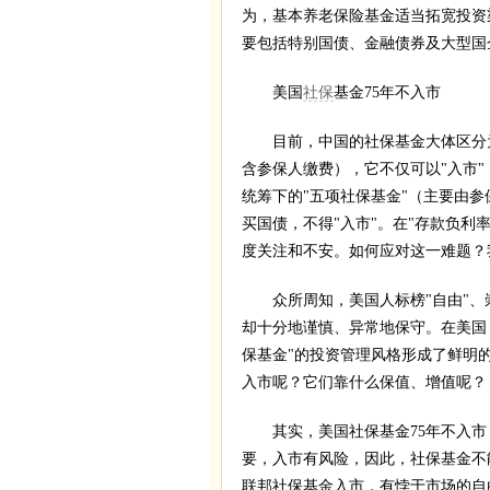
为，基本养老保险基金适当拓宽投资渠
要包括特别国债、金融债券及大型国
美国
社保
基金75年不入市
目前，中国的社保基金大体区分为
含参保人缴费），它不仅可以"入市
统筹下的"五项社保基金"（主要由
买国债，不得"入市"。在"存款负利
度关注和不安。如何应对这一难题？
众所周知，美国人标榜"自由"、崇
却十分地谨慎、异常地保守。在美国，
保基金"的投资管理风格形成了鲜明
入市呢？它们靠什么保值、增值呢？
其实，美国社保基金75年不入市
要，入市有风险，因此，社保基金不
联邦社保基金入市，有悖于市场的自