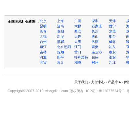
北京
上海
广州
深圳
天津
全国各地社保查询 ：
昆明
济南
太原
石家庄
西宁
长春
贵阳
西安
长沙
东莞
无锡
新乡
大连
唐山
烟台
台州
邯郸
大庆
洛阳
威海
镇江
北京朝阳
江门
襄樊
汕头
吉林
抚顺
营口
连云港
泰安
河源
四平
呼和浩特
包头
淮安
宜宾
遵义
湘潭
郴州
九江
关于我们
-
支付中心
-
产品库
-
保
Copyright© 2007-2012
xiangrikui.com
版权所有 ICP证：
粤11077524号-1
增