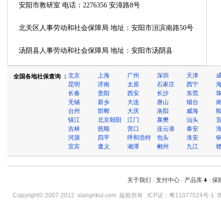
安阳市教研室 电话：2276356 安漳路8号
北关区人事劳动和社会保障局 地址：安阳市洹滨南路50号
汤阴县人事劳动和社会保障局 地址：安阳市汤阴县
北京
上海
广州
深圳
天津
全国各地社保查询 ：
昆明
济南
太原
石家庄
西宁
长春
贵阳
西安
长沙
东莞
无锡
新乡
大连
唐山
烟台
台州
邯郸
大庆
洛阳
威海
镇江
北京朝阳
江门
襄樊
汕头
吉林
抚顺
营口
连云港
泰安
河源
四平
呼和浩特
包头
淮安
宜宾
遵义
湘潭
郴州
九江
关于我们
-
支付中心
-
产品库
-
保
Copyright© 2007-2012
xiangrikui.com
版权所有 ICP证：
粤11077524号-1
增