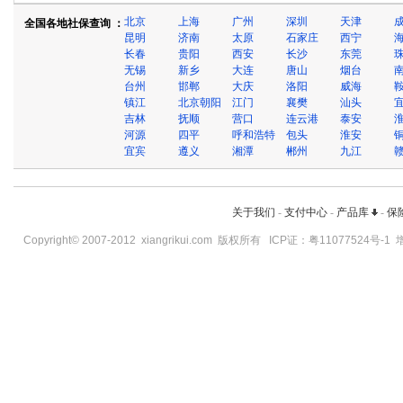
北京
上海
广州
深圳
天津
全国各地社保查询 ：
昆明
济南
太原
石家庄
西宁
长春
贵阳
西安
长沙
东莞
无锡
新乡
大连
唐山
烟台
台州
邯郸
大庆
洛阳
威海
镇江
北京朝阳
江门
襄樊
汕头
吉林
抚顺
营口
连云港
泰安
河源
四平
呼和浩特
包头
淮安
宜宾
遵义
湘潭
郴州
九江
关于我们
-
支付中心
-
产品库
-
保
Copyright© 2007-2012
xiangrikui.com
版权所有 ICP证：
粤11077524号-1
增