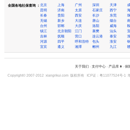
北京
上海
广州
深圳
天津
全国各地社保查询 ：
昆明
济南
太原
石家庄
西宁
长春
贵阳
西安
长沙
东莞
无锡
新乡
大连
唐山
烟台
台州
邯郸
大庆
洛阳
威海
镇江
北京朝阳
江门
襄樊
汕头
吉林
抚顺
营口
连云港
泰安
河源
四平
呼和浩特
包头
淮安
宜宾
遵义
湘潭
郴州
九江
关于我们
-
支付中心
-
产品库
-
保
Copyright© 2007-2012
xiangrikui.com
版权所有 ICP证：
粤11077524号-1
增