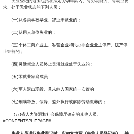
失业登记的范围包括在法定劳动年龄内、有劳动能力、有就业要
求、处于无业状态的下列人员：
(一)从各类学校毕业、肄业未就业的；
(二)从用人单位失业的；
(三)个体工商户业主、私营企业和民办非企业业主停产、破产停
止经营的；
(四)灵活就业人员终止灵活就业处于失业的；
(五)零就业家庭成员；
(六)军人退出现役、且未纳入国家统一安置的；
(七)刑满释放、假释、监外执行或解除劳动教养的；
（八)省人力资源和社会保障厅确定的其他人员。
#CONTENTSPLITPAGE#
失业人员进行失业登记时，应如实填写《失业人员登记表》，并