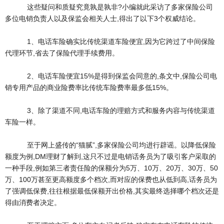
这些疑问和质疑究竟孰是孰非?小编就此采访了多家保险公司
多位电销负责人以及保监会相关人士,得出了以下3个权威结论。
1、电话车险确实比传统渠道车险便宜,因为它跨过了中间保险
代理环节,省去了保险代理手续费用。
2、电话车险便宜15%是得到保监会同意的,条文中,保险公司电
销专用产品的商业险费率比传统车险费率最多低15%。
3、除了渠道不同,电话车险的理赔方式和服务内容与传统渠道
车险一样。
至于网上盛传的“猫腻”,多家保险公司均进行辟谣。以降低保险
额度为例,DM理财了解到,这只不过是电销话务员为了吸引客户采取的
一种手段,例如第三者责任险的保额分为5万、10万、20万、30万、50
万、100万甚至更高额度多个档次,而对应的保费也从低到高,话务员为
了强调低保费,往往根据最低保额开出价格,其实最终选择哪个档次还是
得由消费者决定。