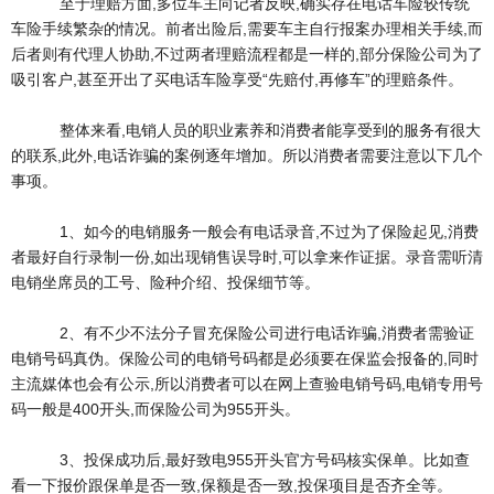
至于理赔方面,多位车主向记者反映,确实存在电话车险较传统
车险手续繁杂的情况。前者出险后,需要车主自行报案办理相关手续,而
后者则有代理人协助,不过两者理赔流程都是一样的,部分保险公司为了
吸引客户,甚至开出了买电话车险享受“先赔付,再修车”的理赔条件。
整体来看,电销人员的职业素养和消费者能享受到的服务有很大
的联系,此外,电话诈骗的案例逐年增加。所以消费者需要注意以下几个
事项。
1、如今的电销服务一般会有电话录音,不过为了保险起见,消费
者最好自行录制一份,如出现销售误导时,可以拿来作证据。录音需听清
电销坐席员的工号、险种介绍、投保细节等。
2、有不少不法分子冒充保险公司进行电话诈骗,消费者需验证
电销号码真伪。保险公司的电销号码都是必须要在保监会报备的,同时
主流媒体也会有公示,所以消费者可以在网上查验电销号码,电销专用号
码一般是400开头,而保险公司为955开头。
3、投保成功后,最好致电955开头官方号码核实保单。比如查
看一下报价跟保单是否一致,保额是否一致,投保项目是否齐全等。