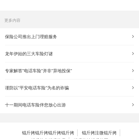
更多内容
保险公司推出上门理赔服务
龙年伊始的三大车险灯谜
专家解答"电话车险"并非"异地投保"
谨防以"平安电话车险"为名的诈骗
十一期间电话车险伴您放心出游
锟斤拷锟斤拷锟斤拷锟斤拷
锟斤拷注微锟斤拷