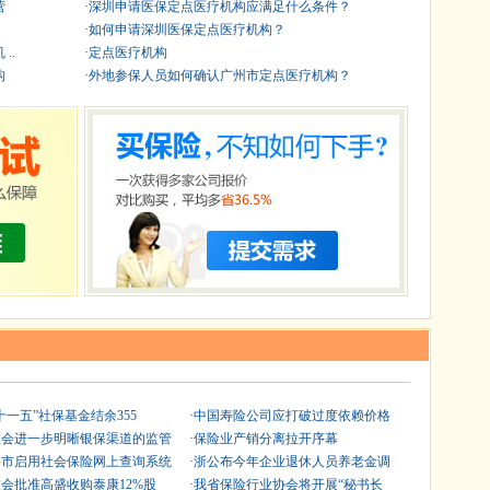
营
·
深圳申请医保定点医疗机构应满足什么条件？
·
如何申请深圳医保定点医疗机构？
..
·
定点医疗机构
构
·
外地参保人员如何确认广州市定点医疗机构？
十一五”社保基金结余355
·
中国寿险公司应打破过度依赖价格
监会进一步明晰银保渠道的监管
·
保险业产销分离拉开序幕
海市启用社会保险网上查询系统
·
浙公布今年企业退休人员养老金调
会批准高盛收购泰康12%股
·
我省保险行业协会将开展“秘书长