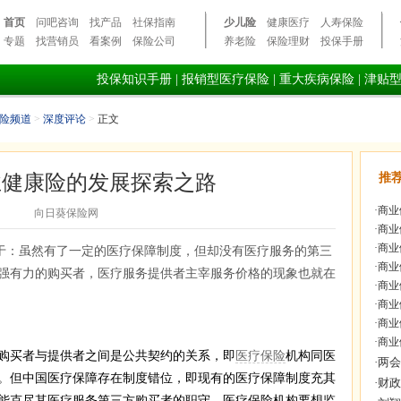
首页
问吧咨询
找产品
社保指南
少儿险
健康医疗
人寿保险
专题
找营销员
看案例
保险公司
养老险
保险理财
投保手册
投保知识手册
|
报销型医疗保险
|
重大疾病保险
|
津贴
险频道
>
深度评论
>
正文
业健康险的发展探索之路
推
·
商业
向日葵保险网
·
商业
·
商业
于：虽然有了一定的医疗保障制度，但却没有医疗服务的第三
·
商业
强有力的购买者，医疗服务提供者主宰服务价格的现象也就在
·
商业
·
商业
·
商业
·
商业
买者与提供者之间是公共契约的关系，即
医疗保险
机构同医
。但中国医疗保障存在制度错位，即现有的医疗保障制度充其
能克尽其医疗服务第三方购买者的职守。医疗保险机构要想监