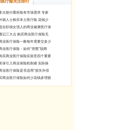
康医疗险关注排行
多次赔付重疾险有市场需求 专家
外籍人士购买本土医疗险 花钱少
适合职场女强人的商业健康医疗保
谨记三大点 购买商业医疗保险无
商业医疗保险一般每年需要交多少
商业医疗保险：如何“突围”脱两
购买商业医疗保险应留意四个重要
医保引入商业保险机制难 实际操
商业医疗保险是否适用“损失补偿
买商业医疗保险如何少花钱多理赔