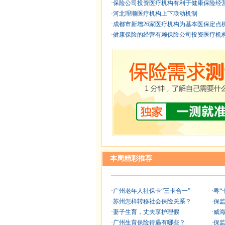
·
保险公司投资医疗机构有利于健康保险经
·
河北理顺医疗机构上下联动机制
·
成都市新增26家医疗机构为基本医保定点机 
·
健康保险的经营有赖保险公司投资医疗机
本周精彩推荐
·
广州老年人社保卡“三卡合一”
·
粤“
·
苏州怎样转移社会保险关系？
·
保
·
妻子生育，丈夫享护理假
·
威
·
广州生育保险待遇有哪些？
·
保监