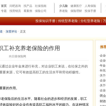
首页
问吧咨询
找产品
社保指南
少儿险
健康医疗
人寿保险
专题
找营销员
看案例
保险公司
养老险
保险理财
投保手册
投保知识手册
|
传统型养老险
|
分红型养老险
|
道
>
深度评论
>
正文
职工补充养老保险的作用
推
·
企业
向日葵保险网
·
企业
·
年金
以通过企业年金来进行补充，对企业职工来说，在社保之外的
·
补充
重要来源，它可有效提高职工的生活水平和劳动积极性。
·
关于
·
企业
·
关于
重要的作用。
·
企业
老保险后的生活水平。随着社会的进步和经济的发展，职工
济效益较好的企业也有提高职工福利水平的能力。在这种情况