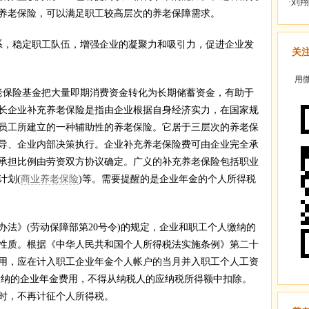
养老保险，可以满足职工较高层次的养老保障需求。
，稳定职工队伍，增强企业的凝聚力和吸引力，促进企业发
关
用微
保险基金把大量即期消费资金转化为长期储蓄资金，有助于
长企业补充养老保险是指由企业根据自身经济实力，在国家规
员工所建立的一种辅助性的养老保险。它居于三层次的养老保
导、企业内部决策执行。企业补充养老保险费可由企业完全承
承担比例由劳资双方协议确定。广义的补充养老保险包括职业
计划(
商业养老保险
)等。需要提醒的是企业年金的个人所得税
》(劳动保障部第20号令)的规定，企业和职工个人缴纳的
性质。根据《中华人民共和国个人所得税法实施条例》第二十
用，应在计入职工企业年金个人帐户的当月并入职工个人工资
缴纳的企业年金费用，不得从纳税人的应纳税所得额中扣除。
时，不再计征个人所得税。