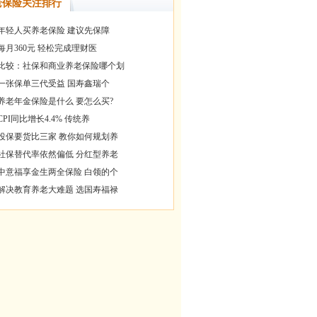
老保险关注排行
年轻人买养老保险 建议先保障
每月360元 轻松完成理财医
比较：社保和商业养老保险哪个划
一张保单三代受益 国寿鑫瑞个
养老年金保险是什么 要怎么买?
CPI同比增长4.4% 传统养
投保要货比三家 教你如何规划养
社保替代率依然偏低 分红型养老
中意福享金生两全保险 白领的个
解决教育养老大难题 选国寿福禄