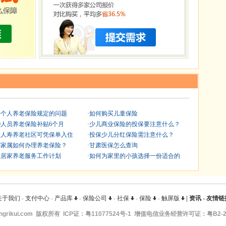
于个人养老保险规定的问题
·
如何购买儿童保险
50人员养老保险补贴6个月
·
少儿商业保险的投保要注意什么？
康人寿养老社区可凭保单入住
·
投保少儿分红保险需注意什么？
军家属如何办理养老保险？
·
甘肃医保怎么查询
区居家养老服务工作计划
·
如何为家里的小孩选择一份适合的
关于我们
-
支付中心
-
产品库
-
保险公司
-
社保
-
保险
-
触屏版
|
资讯
-
友情链
ngrikui.com
版权所有 ICP证：
粤11077524号-1
增值电信业务经营许可证：粤B2-20