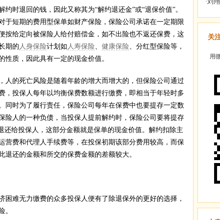
时退回的钱，因此又称其为“解约退还金”或“退保价值”。
对于短期的费用型保单如财产保险，保险公司承诺在一定期限
便按给定向被保险人给付赔偿金，如不出险也不返还保费，这
关
长期的
人身保险
计划如
人寿保险
、
健康保险
、分红型保险等，
用微
的性质，因此具有一定的现金价值。
人的死亡风险是随着年龄的增大而增大的，但保险公司通过
费，投保人每年以均衡保费数额进行缴费，即相当于年轻时多
。同时为了履行责任，保险公司每年在保费中也要提存一定数
保险人的一种负债，当投保人提前解约时，保险公司要将提存
额退还给投保人，这部分金额就是保单的现金价值。解约扣除主
运营费和代理人手续费等，在投保初期该部分费用较高，而保
此退还的金额和所交的保费金额的差额较大。
困难无力缴费的众多投保人便有了除退保外的更好的选择，
险。