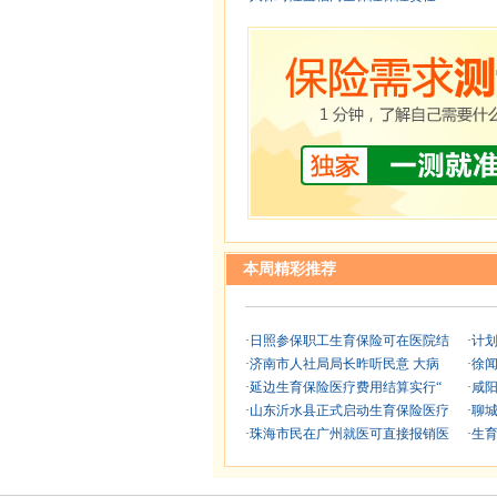
本周精彩推荐
·
日照参保职工生育保险可在医院结
·
计
·
济南市人社局局长昨听民意 大病
·
徐
·
延边生育保险医疗费用结算实行“
·
咸
·
山东沂水县正式启动生育保险医疗
·
聊
·
珠海市民在广州就医可直接报销医
·
生