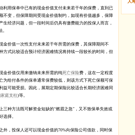
人
利用保单中已有的现金价值支付未来若干年的保费，直到已
额不变，但保障期间受现金价值制约，如现有价值越多，保障
产生经济问题，但一段时间后仍具有缴费能力的投保人而言，
法。
金价值一次性支付未来若干年所需的保费，其保障期间不
种方式比较适合预计经济困难情况将持续一段较长的时间，但
金价值仅用来缴纳未来所需的纯
死亡保险
费，这在一定程度
亡为给付条件的保单通常保费较低，则该方式下死亡保额可保
利益可能受损。因此，展期定期保险比较适合长期经济困难同
如
家庭支柱
)等。
三种方法既可解资金短缺的“燃眉之急”，又不致保单失效或
好选择。
外，投保人还可以现金价值的70%向保险公司借款，同时保