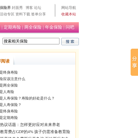
保险界
封面秀
博客
论坛
网站导航
活动专区
资料下载
签单分享
收藏本站
险
|
定期寿险
|
两全保险
|
年金保险
|
问吧
荐阅读
是终身寿险
险应该注意什么
是两全保险
是人寿险
是人寿保险？寿险的好处是什么？
是人寿保险？
是终身寿险
是定期寿险