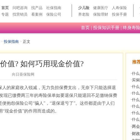
首页
问吧咨询
找产品
社保指南
少儿险
健康医疗
人寿保险
专题
找营销员
看案例
保险公司
养老险
保险理财
投保手册
首页
|
投保知识手册
|
终身寿
>
投保指南
>
正文
价值? 如何巧用现金价值?
推
·
什么
向日葵保险网
·
买保
·
什么
保人的家庭收入锐减，无力负担保费支出，无奈下只能选择退
·
什么
发现已缴费两三年的寿险保单如要退保只能退回不足缴纳保费
·
什么
于是便抱怨保险公司“骗人”，“退保退亏了”。这些都是由于人们
·
什么
用“现金价值”的作用而造成的。
·
什么
·
什么