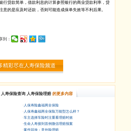
银行贷款简单，借款利息的计算参照银行的商业贷款利率，贷
注意的是应及时还款，否则可能造成保单失效等不利后果。
享到：
多精彩尽在人寿保险频道
人寿保险查询
人寿保险理赔
的更多内容
·
人保寿险鑫福两全保险
·
人保寿鑫福两全保险万能型怎么样？
·
车主选择车险时注重看理赔时效
·
生命人寿接到首例微信理赔报案
·
案件回放：意外险理赔