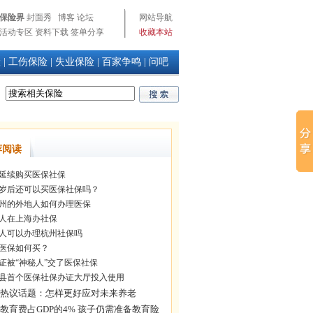
保险界
封面秀
博客
论坛
网站导航
活动专区
资料下载
签单分享
收藏本站
险
|
工伤保险
|
失业保险
|
百家争鸣
|
问吧
荐阅读
延续购买医保社保
0岁后还可以买医保社保吗？
州的外地人如何办理医保
人在上海办社保
人可以办理杭州社保吗
医保如何买？
证被“神秘人”交了医保社保
县首个医保社保办证大厅投入使用