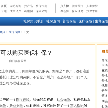
首页
问吧咨询
找产品
社保指南
少儿险
健康医疗
人寿保险
专题
找营销员
看案例
保险公司
养老险
保险理财
投保手册
社保知识手册
|
社保查询
|
养老保险
|
医疗保险
|
生育保
频道
>
医疗保险
>
正文
人可以购买医保社保？
推
·
如何
向日葵保险网
·
满6
·
在杭
位上班的员工，则由单位为其购买。如果是个体户，没有注册
·
外地
委托代理公司购买的。不管是广州户口还是外地户口的个人、
·
外地
理公司办理社保医保。
·
沈阳
·
身份
·
筠连
当中的一个
医疗保险
。社保的全称是：
社会保险
。社保包括五
保险
，
失业保险
，生育保险，其实还附带了一个
重大疾病
保