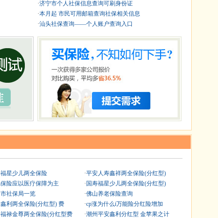
·
济宁市个人社保信息查询可刷身份证
·
本月起 市民可用邮箱查询社保相关信息
·
汕头社保查询——个人账户查询入口
寿福星少儿两全保险
·
平安人寿鑫祥两全保险(分红型)
儿保险应以医疗保障为主
·
国寿福星少儿两全保险(分红型)
阳市社保局一览
·
佛山养老保险查询
鑫利两全保险(分红型) 费
·
cp涨为什么i万能险分红险增加
福禄金尊两全保险(分红型费
·
潮州平安鑫利分红型 金苹果之计