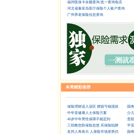
·
福州医保卡余额查询 统一查询电话
·
河北省秦皇岛医疗保险个人账户查询
·
广州养老保险信息查询
本周精彩推荐
·
保险理财误入误区 摆脱亏钱现状
·
国
·
中年亚健康人士保险方案
·
少
·
46岁中年男性保障不能迟到
·
贵
·
三招教您防保险忽悠 买保险陷阱
·
平安
·
友邦人寿表示 人身险市场形势仍
·
国寿