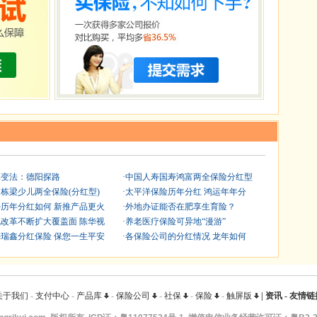
算变法：德阳探路
·
中国人寿国寿鸿富两全保险分红型
栋梁少儿两全保险(分红型)
·
太平洋保险历年分红 鸿运年年分
历年分红如何 新推产品更火
·
外地办证能否在肥享生育险？
改革不断扩大覆盖面 陈华视
·
养老医疗保险可异地“漫游”
瑞鑫分红保险 保您一生平安
·
各保险公司的分红情况 龙年如何
关于我们
-
支付中心
-
产品库
-
保险公司
-
社保
-
保险
-
触屏版
|
资讯
-
友情链