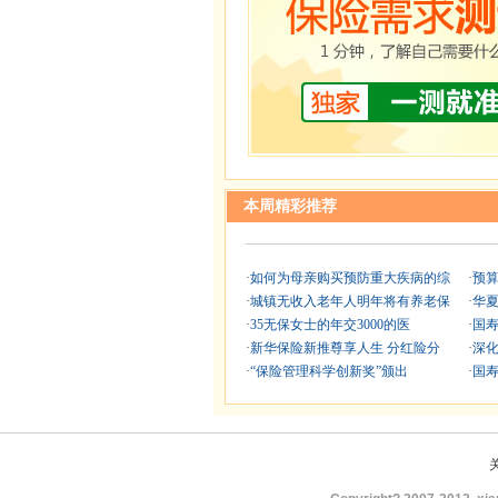
本周精彩推荐
·
如何为母亲购买预防重大疾病的综
·
预
·
城镇无收入老年人明年将有养老保
·
华夏
·
35无保女士的年交3000的医
·
国寿
·
新华保险新推尊享人生 分红险分
·
深化
·
“保险管理科学创新奖”颁出
·
国寿