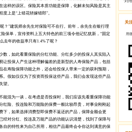
在这样的误区。保险其本质功能是保障，化解未知风险是其主
程度上是“上错花轿嫁错郎”。
关
元呢？”建筑师余先生对保险可不在行。前年，余先生在银行理
红险保单，宣传资料上五大特色的前三项令他记忆犹新，“固定
用微
怎么去年的收益率只有1.4%了呢？
数，如此看重保险的分红功能、分红多少的投保人其实陷入
易让投保人产生这种理解偏差的是新型的人寿保险产品，包括
品在寿险保障功能之外，还会给投保人带来一定的获利预期，
系。假如仅仅为了投资而投保这些产品，我们会发现这些产品
失望。
能混为一谈，在考虑是否投保时，我们应该先看重保障功能
分红险、投连险和万能险的保费一般比较昂贵，对事业刚刚起
费下，如果选择消费型即保费不返还的产品，保障金额会更
已经对分红、投连及万能产品的功能认识清楚，找到了保障与
各自的特性来为自己所用，相信产品最终会令你达到满意的保