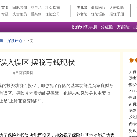
首页
问吧咨询
找产品
社保指南
少儿险
健康医疗
人寿保险
专题
找营销员
看案例
保险公司
养老险
保险理财
投保手册
投保知识手册
|
分红险
|
万能险
|
道
>
深度评论
>
正文
误入误区 摆脱亏钱现状
推
·
如何
向日葵保险网
·
远离
·
购买
险的投资功能而投保，却忽视了保险的基本功能是为家庭财务
·
20
的误区。保险其本质功能是保障，化解未知风险是其主要功
·
理财
上是“上错花轿嫁错郎”。
·
如何
·
保险
·
投连
了保险的投资功能而投保，却忽视了保险的基本功能是为家