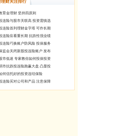
险理财关注排行
教育金理财 坚持四原则
投连险与股市关联高 投资需慎选
投连险首列理财金字塔 可作长期
投连险应看重长期 抗跌性强业绩
投连险巧换账户防风险 投保服务
保监会关闭新股投连险账户 发布
股市低迷 专家教你如何投保投资
弱市抗跌投连险跑赢大盘 凸显投
如何信托好的投资连结保险
投连险买对公司和产品 注意保障