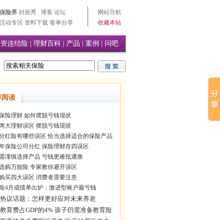
保险界
封面秀
博客
论坛
网站导航
活动专区
资料下载
签单分享
收藏本站
投资连结险
|
理财百科
|
产品
|
案例
|
问吧
荐阅读
保险理财 如何摆脱亏钱现状
两大理财误区 摆脱亏钱现状
分红险有哪些误区 恰当选择适合的保险产品
09年保险公司分红 保险理财存四误区
需谨慎选择产品 亏钱更难抵通胀
选购万能险 专家教你避开误区
购买四大误区 消费者需要注意
险4月成绩单出炉：激进型账户最亏钱