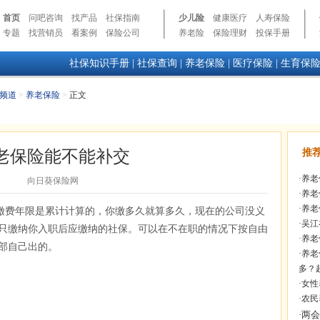
首页
问吧咨询
找产品
社保指南
少儿险
健康医疗
人寿保险
专题
找营销员
看案例
保险公司
养老险
保险理财
投保手册
社保知识手册
|
社保查询
|
养老保险
|
医疗保险
|
生育保
频道
>
养老保险
>
正文
老保险能不能补交
推
·
养老
向日葵保险网
·
养老
·
养老
缴费年限是累计计算的，你缴多久就算多久，现在的公司没义
·
吴江
只缴纳你入职后应缴纳的社保。可以在不在职的情况下按自由
·
养老
部自己出的。
·
养老
多？
·
女性
·
农民