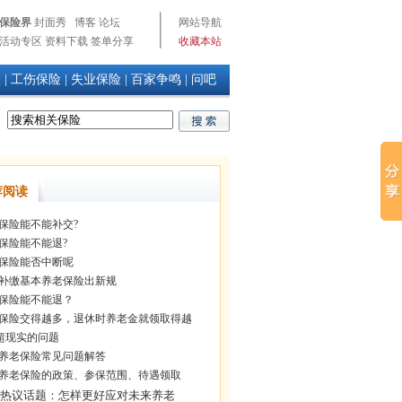
保险界
封面秀
博客
论坛
网站导航
活动专区
资料下载
签单分享
收藏本站
险
|
工伤保险
|
失业保险
|
百家争鸣
|
问吧
荐阅读
保险能不能补交?
保险能不能退?
保险能否中断呢
补缴基本养老保险出新规
保险能不能退？
保险交得越多，退休时养老金就领取得越
超现实的问题
养老保险常见问题解答
养老保险的政策、参保范围、待遇领取