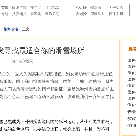
首页
问吧咨询
找产品
社保指南
少儿险
健康医疗
人寿保险
专题
找营销员
看案例
保险公司
养老险
保险理财
投保手册
>
旅游攻略
>
正文
发寻找最适合你的滑雪场所
推
·
邀你
向日葵保险网
·
邀你
·
邀你
的目的，受人为因素制约程度很轻，男女老幼均可在雪场上轻
·
邀你
穷乐趣。由于高山滑雪具有惊险、优美、自如、动感强、魅力
·
邀你
被人们视为滑雪运动的精华和象征，更是旅游滑雪的首选和主
·
邀你
为此而心动不已呢？心动不如行动，快跟随我们一齐出发寻找
·
邀你
·
邀你
雪已然成为一种妇孺皆能玩转的休闲运动，从生活走向赛场，
难戒的白色诱惑，只要沾染上它，就会上瘾，并且一发不可