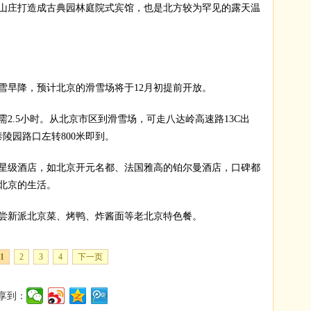
山庄打造成古典园林庭院式宾馆，也是北方较为罕见的露天温
雪早降，预计北京的滑雪场将于12月初提前开放。
2.5小时。从北京市区到滑雪场，可走八达岭高速路13C出
陵园路口左转800米即到。
星级酒店，如北京开元名都、法国雅高的铂尔曼酒店，口碑都
北京的生活。
品尝新派北京菜、烤鸭、炸酱面等老北京特色餐。
1
2
3
4
下一页
享到：