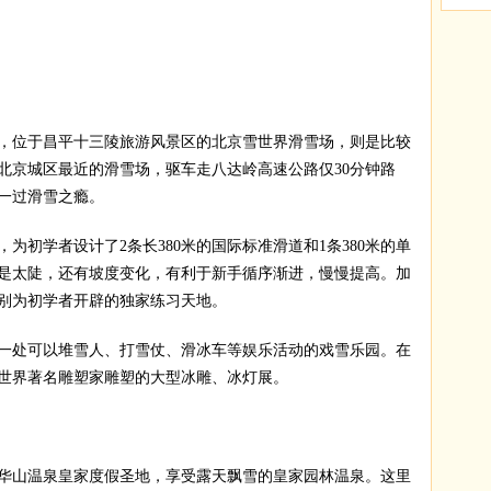
位于昌平十三陵旅游风景区的北京雪世界滑雪场，则是比较
北京城区最近的滑雪场，驱车走八达岭高速公路仅30分钟路
一过滑雪之瘾。
初学者设计了2条长380米的国际标准滑道和1条380米的单
是太陡，还有坡度变化，有利于新手循序渐进，慢慢提高。加
别为初学者开辟的独家练习天地。
处可以堆雪人、打雪仗、滑冰车等娱乐活动的戏雪乐园。在
世界著名雕塑家雕塑的大型冰雕、冰灯展。
山温泉皇家度假圣地，享受露天飘雪的皇家园林温泉。这里