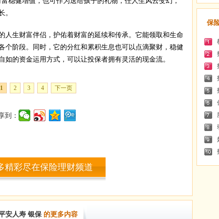
财富稳健增值，也可作为送给孩子的礼物，任人生风云变幻，
长。
保
人生财富伴侣，护佑着财富的延续和传承。它能领取和生命
各个阶段。同时，它的分红和累积生息也可以点滴聚财，稳健
自如的资金运用方式，可以让投保者拥有灵活的现金流。
1
2
3
4
下一页
享到：
多精彩尽在保险理财频道
平安人寿
银保
的更多内容