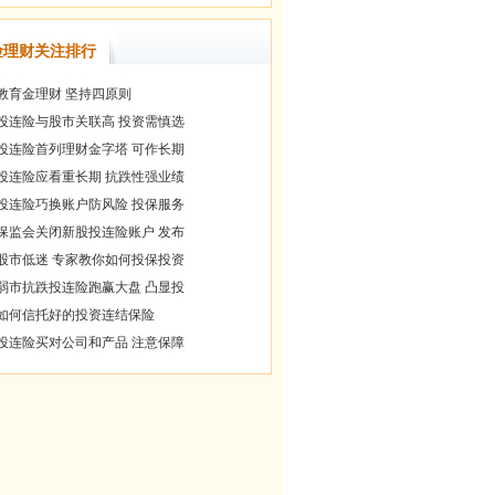
险理财关注排行
教育金理财 坚持四原则
投连险与股市关联高 投资需慎选
投连险首列理财金字塔 可作长期
投连险应看重长期 抗跌性强业绩
投连险巧换账户防风险 投保服务
保监会关闭新股投连险账户 发布
股市低迷 专家教你如何投保投资
弱市抗跌投连险跑赢大盘 凸显投
如何信托好的投资连结保险
投连险买对公司和产品 注意保障