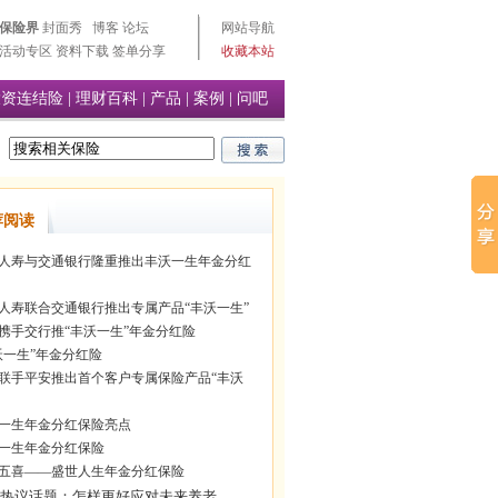
保险界
封面秀
博客
论坛
网站导航
活动专区
资料下载
签单分享
收藏本站
投资连结险
|
理财百科
|
产品
|
案例
|
问吧
荐阅读
人寿与交通银行隆重推出丰沃一生年金分红
人寿联合交通银行推出专属产品“丰沃一生”
携手交行推“丰沃一生”年金分红险
沃一生”年金分红险
联手平安推出首个客户专属保险产品“丰沃
一生年金分红保险亮点
一生年金分红保险
五喜——盛世人生年金分红保险