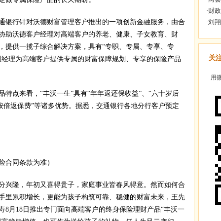
银行针对沃德财富管理客户推出的一项创新金融服务，由合
协助沃德客户经理对高端客户的养老、健康、子女教育、财
，提供一揽子综合解决方案，具有“专职、专属、专享、专
关
划经理为高端客户提供专属的财富保障规划、专享的保险产品
用微
点来看，“丰沃一生”具有“年年返还保收益”、“六十岁后
故按倍返保费”等诸多优势。据悉，交通银行各地分行客户预定
险合同条款为准）
兴隆，年初又喜得贵子，家庭事业皆春风得意。然而如何合
手里累积增长，更能为孩子构筑可靠、稳健的财富未来，王先
寿8月18日推出专门面向高端客户的终身保险理财产品“丰沃一