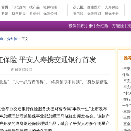
首页
问吧咨询
找产品
社保指南
少儿险
健康医疗
人寿保险
专题
找营销员
看案例
保险公司
养老险
保险理财
投保手册
投保知识手册
|
分红险
|
万能险
|
道
>
分红险
>
正文
红保险 平安人寿携交通银行首发
推
·
平安
向日葵保险网
保险
·
平安
收益”、“六十岁后双倍得”、“终身领取不封顶”、“身故按倍返
·
平安
·
“丰
·
交行
一生”
联合举办交通银行保险服务沃德财富专属“丰沃一生”上市发布
·
丰沃
寿总经理助理兼银保事业部总经理马晓红出席发布会。该款产
·
丰沃
户开发的终身返还保险理财产品，融合了平安人寿多个明星产
·
五金
定做专属保险产品的长久期盼。