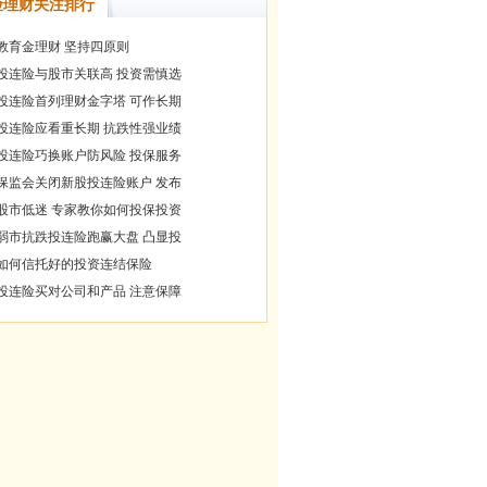
险理财关注排行
教育金理财 坚持四原则
投连险与股市关联高 投资需慎选
投连险首列理财金字塔 可作长期
投连险应看重长期 抗跌性强业绩
投连险巧换账户防风险 投保服务
保监会关闭新股投连险账户 发布
股市低迷 专家教你如何投保投资
弱市抗跌投连险跑赢大盘 凸显投
如何信托好的投资连结保险
投连险买对公司和产品 注意保障