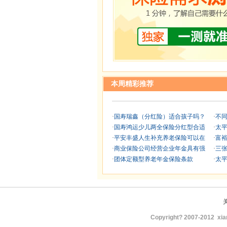
本周精彩推荐
·
国寿瑞鑫（分红险）适合孩子吗？
·
不
·
国寿鸿运少儿两全保险分红型合适
·
太
·
平安丰盛人生补充养老保险可以在
·
富
·
商业保险公司经营企业年金具有强
·
三
·
团体定额型养老年金保险条款
·
太
Copyright? 2007-2012
xia