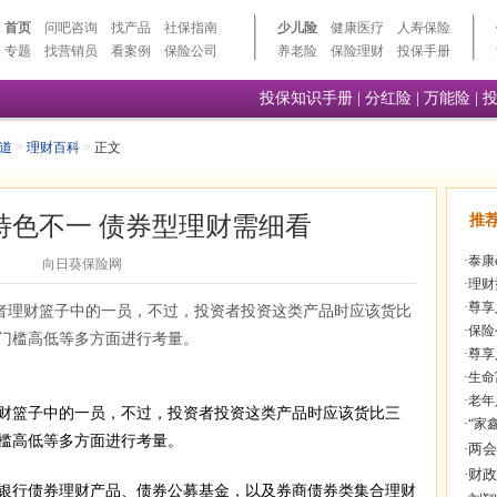
首页
问吧咨询
找产品
社保指南
少儿险
健康医疗
人寿保险
专题
找营销员
看案例
保险公司
养老险
保险理财
投保手册
投保知识手册
|
分红险
|
万能险
|
道
>
理财百科
>
正文
特色不一 债券型理财需细看
推
·
泰康
向日葵保险网
·
理财
·
尊享
者理财篮子中的一员，不过，投资者投资这类产品时应该货比
·
保险
门槛高低等多方面进行考量。
·
尊享
·
生命
·
老年
篮子中的一员，不过，投资者投资这类产品时应该货比三
·
“家
槛高低等多方面进行考量。
行债券理财产品、债券公募基金，以及券商债券类集合理财