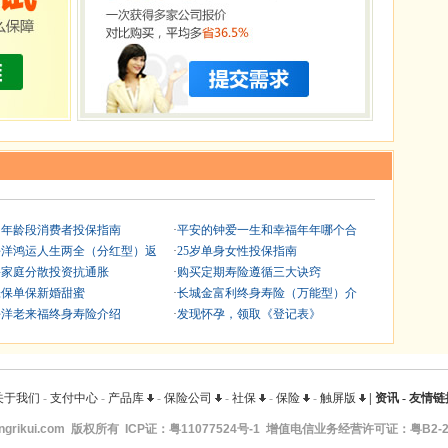
同年龄段消费者投保指南
·
平安的钟爱一生和幸福年年哪个合
平洋鸿运人生两全（分红型）返
·
25岁单身女性投保指南
裕家庭分散投资抗通胀
·
购买定期寿险遵循三大诀窍
张保单保新婚甜蜜
·
长城金富利终身寿险（万能型）介
平洋老来福终身寿险介绍
·
发现怀孕，领取《登记表》
关于我们
-
支付中心
-
产品库
-
保险公司
-
社保
-
保险
-
触屏版
|
资讯
-
友情链
ngrikui.com
版权所有 ICP证：
粤11077524号-1
增值电信业务经营许可证：粤B2-20