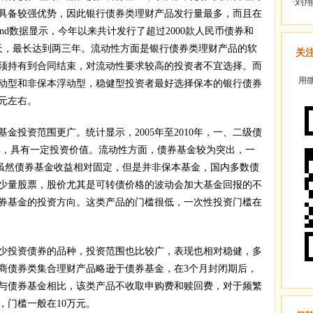
具备较强优势，因此银行债券类理财产品发行量最多，而且在
nd数据显示，今年以来共计发行了超过2000款人民币债券和
天，最长达到两三年。流动性方面是银行债券类理财产品的软
关
须持有到合同结束，对流动性要求较高的投资者不宜选择。而
用微
动型和非保本浮动型，稳健型投资者最好选择保本的银行债券
元左右。
投资范围更广。统计显示，2005年至2010年，一、二级债
.9%，具有一定投资价值。流动性方面，债券基金较为突出，一
。虽然债券基金收益相对固定，但是并非保本基金，国内多数债
少量股票，股价尤其是可转债价格的波动会加大基金回报的不
券基金的投资方向。这类产品的门槛很低，一次性投资门槛在
。
投资债券的品种，投资范围也比较广，表现也相对稳健，多
商债券类集合理财产品略逊于债券基金，在3个月封闭期后，
与债券基金相比，该类产品不收取申购费和赎回费，对于频繁
，门槛一般在10万元。