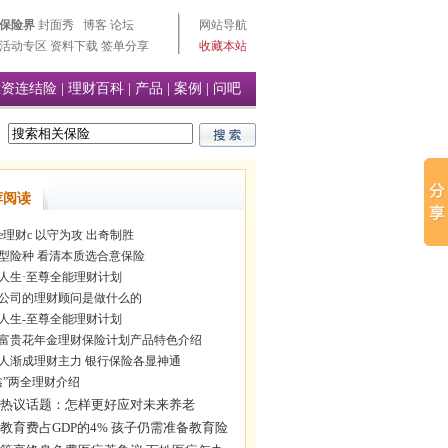
保险界
封面秀
博客
论坛
网站导航
活动专区
资料下载
签单分享
收藏本站
投资连结险
|
理财百科
|
产品
|
案例
|
问吧
荐阅读
e理财c 以守为攻 出奇制胜
型险种 看清本质选合意保险
人生·至尊全能理财计划
公司的理财顾问是做什么的
人生-至尊全能理财计划
富贵花年金理财保险计划产品特色介绍
人渐成理财主力 银行保险各显神通
鑫”两全理财介绍