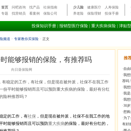
首页
问吧咨询
找产品
社保指南
少儿险
健康医疗
人寿保险
专题
找营销员
看案例
保险公司
养老险
保险理财
投保手册
投保知识手册
|
报销型医疗保险
|
重大疾病保险
|
津贴
险频道
>
专家教你买保险
>
正文
平时能够报销的保险，有推荐吗
推
·
自由
向日葵保险网
·
我想
荐吗
人，有稳定的工作，有社保，但是现在被外派，社保不在我工作
·
我想
一份平时能够报销而且可以预防重大疾病的保险，最好有分红
·
我是
好的险种推荐吗？
·
我想
·
30
·
想购
稳定的工作，有
社保
，但是现在被外派，社保不在我工作的地
·
为了
平时能够报销而且可以预防
重大疾病
的保险，最好有分红的，
有好
险种推荐吗？