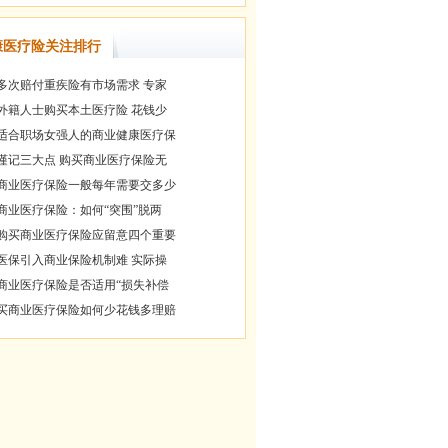
康医疗险关注排行
多次赔付重疾险有市场需求 专家
外籍人士购买本土医疗险 花钱少
适合职场女强人的商业健康医疗保
谨记三大点 购买商业医疗保险无
商业医疗保险一般每年需要交多少
商业医疗保险：如何“突围”脱两
购买商业医疗保险应留意四个重要
医保引入商业保险机制难 实际操
商业医疗保险是否适用“损失补偿
买商业医疗保险如何少花钱多理赔