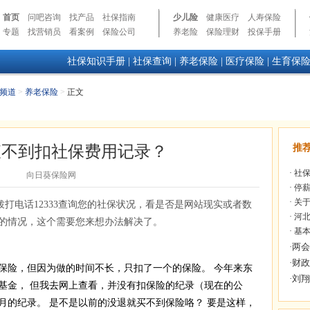
首页
问吧咨询
找产品
社保指南
少儿险
健康医疗
人寿保险
专题
找营销员
看案例
保险公司
养老险
保险理财
投保手册
社保知识手册
|
社保查询
|
养老保险
|
医疗保险
|
生育保
频道
>
养老保险
>
正文
查不到扣社保费用记录？
推
·
社保
向日葵保险网
·
停薪
·
关于
打电话12333查询您的社保状况，看是否是网站现实或者数
·
河北
的情况，这个需要您来想办法解决了。
·
基本
保险，但因为做的时间不长，只扣了一个的保险。 今年来东
基金， 但我去网上查看，并没有扣保险的纪录（现在的公
月的纪录。 是不是以前的没退就买不到保险咯？ 要是这样，