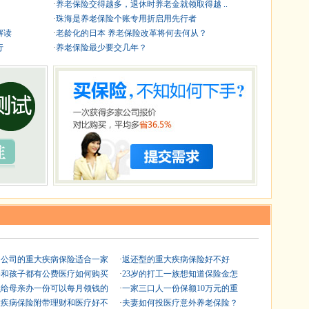
·
养老保险交得越多，退休时养老金就领取得越 ..
·
珠海是养老保险个账专用折启用先行者
解读
·
老龄化的日本 养老保险改革将何去何从？
行
·
养老保险最少要交几年？
间公司的重大疾病保险适合一家
·
返还型的重大疾病保险好不好
公和孩子都有公费医疗如何购买
·
23岁的打工一族想知道保险金怎
么给母亲办一份可以每月领钱的
·
一家三口人一份保额10万元的重
大疾病保险附带理财和医疗好不
·
夫妻如何投医疗意外养老保险？