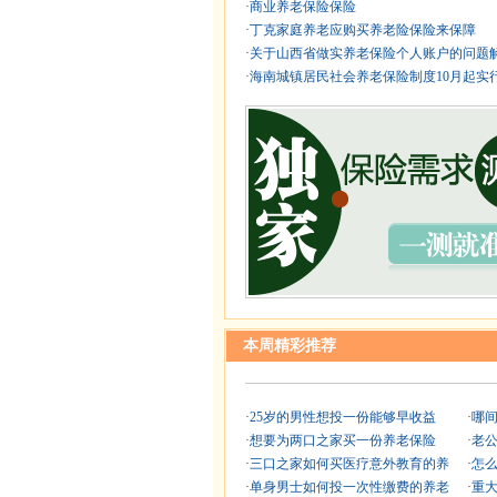
·
商业养老保险保险
·
丁克家庭养老应购买养老险保险来保障
·
关于山西省做实养老保险个人账户的问题
·
海南城镇居民社会养老保险制度10月起实
本周精彩推荐
·
25岁的男性想投一份能够早收益
·
哪
·
想要为两口之家买一份养老保险
·
老
·
三口之家如何买医疗意外教育的养
·
怎
·
单身男士如何投一次性缴费的养老
·
重