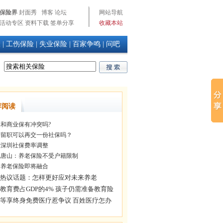
保险界
封面秀
博客
论坛
网站导航
活动专区
资料下载
签单分享
收藏本站
险
|
工伤保险
|
失业保险
|
百家争鸣
|
问吧
荐阅读
和商业保有冲突吗?
留职可以再交一份社保吗？
深圳社保费率调整
唐山：养老保险不受户籍限制
养老保险即将融合