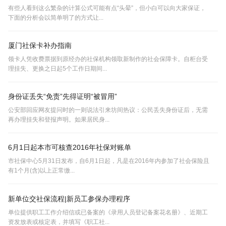
有些人看到这么繁杂的计算公式可能有点“头晕”，但小白可以向大家保证，
下面的分析会以简单明了的方式让...
厦门社保卡补办指南
领卡人凭收费票据到原经办的社保机构领取新制作的社会保障卡。自柜台受
理挂失、更换之日起5个工作日期间...
身份证丢失“免责”先得证明“被冒用”
公安部回应网友提问时的一则说法引来坊间热议：公民丢失身份证后，无需
再办理挂失和登报声明。如果居民身...
6月1日起本市可核查2016年社保对账单
市社保中心5月31日发布，自6月1日起，凡是在2016年内参加了社会保险且
有1个月(含)以上正常缴...
新单位交社保流程|新员工参保办理程序
单位提供职工工作介绍信或已备案的《录用人员登记备案花名册》、近期工
资发放表或核定表，并填写《职工社...