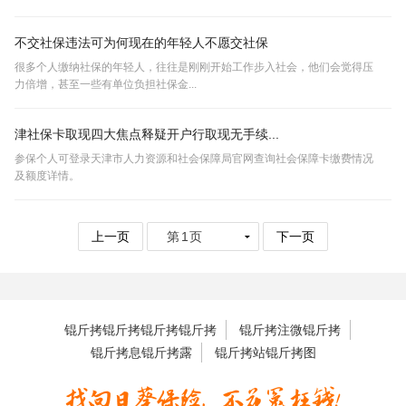
不交社保违法可为何现在的年轻人不愿交社保
很多个人缴纳社保的年轻人，往往是刚刚开始工作步入社会，他们会觉得压
力倍增，甚至一些有单位负担社保金...
津社保卡取现四大焦点释疑开户行取现无手续...
参保个人可登录天津市人力资源和社会保障局官网查询社会保障卡缴费情况
及额度详情。
上一页
下一页
锟斤拷锟斤拷锟斤拷锟斤拷
锟斤拷注微锟斤拷
锟斤拷息锟斤拷露
锟斤拷站锟斤拷图