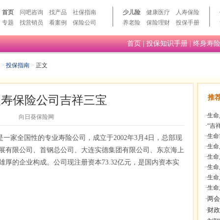
首页
问吧咨询
找产品
社保指南
少儿险
健康医疗
人寿保险
专题
找营销员
看案例
保险公司
养老险
保险理财
投保手册
首页
|
投保知识手册
|
终身寿
>
投保指南
>
正文
人寿保险公司吉祥三宝
推
·
生命
向日葵保险网
·
“吉
·
生命
一家全国性的专业寿险公司，成立于2002年3月4日，总部现
·
生命
展有限公司、首钢总公司、大连实德集团有限公司、东京海上
·
生命
厚的企业构成。公司现注册资本73.32亿元，是国内资本实
·
生命
·
生命
·
生命