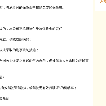
人
，将从给付的保险金中扣除欠交的保险费。
的，本公司不承担给付身故保险金的责任：
死亡、伤残或疾病的；
法采取的刑事强制措施；
同效力恢复之日起两年内自杀，但被保险人自杀时为无民事
品2；
效驾驶证驾驶4，或驾驶无有效行驶证5的机动车；
装叛乱；