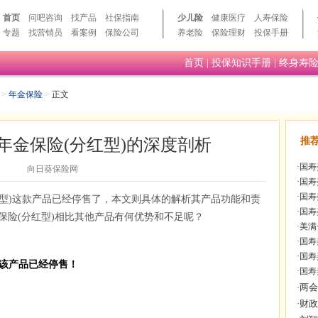
首页
问吧咨询
找产品
社保指南
少儿险
健康医疗
人寿保险
专题
找营销员
看案例
保险公司
养老险
保险理财
投保手册
首页
|
投保知识手册
|
终身寿
>
年金保险
>
正文
年金保险(分红型)的深度剖析
推
·
国寿
向日葵保险网
·
国寿
·
国寿
红型)这款产品已经停售了，本文则具体的解析其产品功能和责
·
国寿
保险(分红型)相比其他产品有何优势和不足呢？
·
美满
·
国寿
·
国寿
)-该产品已经停售！
·
国寿