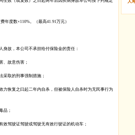
同生效（或复效）之日起两年后因疾病身故本公司按下列规定
人
年度数×110%。（最高41.91万元）
身故，本公司不承担给付保险金的责任：
害、故意伤害；
采取的刑事强制措施；
力恢复之曰起二年内自杀，但被保险人自杀时为无民事行为
毒品；
效驾驶证驾驶或驾驶无有效行驶证的机动车；