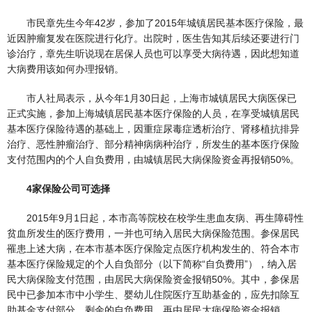
市民章先生今年42岁，参加了2015年城镇居民基本医疗保险，最
近因肿瘤复发在医院进行化疗。出院时，医生告知其后续还要进行门
诊治疗，章先生听说现在居保人员也可以享受大病待遇，因此想知道
大病费用该如何办理报销。
市人社局表示，从今年1月30日起，上海市城镇居民大病医保已
正式实施，参加上海城镇居民基本医疗保险的人员，在享受城镇居民
基本医疗保险待遇的基础上，因重症尿毒症透析治疗、肾移植抗排异
治疗、恶性肿瘤治疗、部分精神病病种治疗，所发生的基本医疗保险
支付范围内的个人自负费用，由城镇居民大病保险资金再报销50%。
4家保险公司可选择
2015年9月1日起，本市高等院校在校学生患血友病、再生障碍性
贫血所发生的医疗费用，一并也可纳入居民大病保险范围。参保居民
罹患上述大病，在本市基本医疗保险定点医疗机构发生的、符合本市
基本医疗保险规定的个人自负部分（以下简称“自负费用”），纳入居
民大病保险支付范围，由居民大病保险资金报销50%。其中，参保居
民中已参加本市中小学生、婴幼儿住院医疗互助基金的，应先扣除互
助基金支付部分，剩余的自负费用，再由居民大病保险资金报销