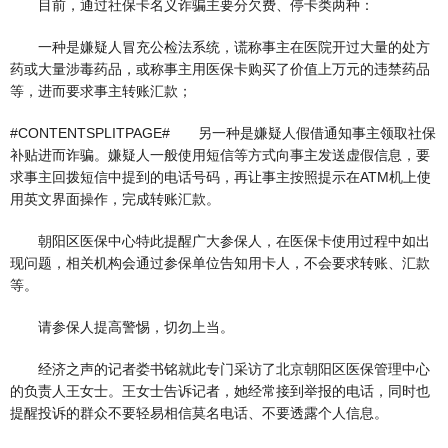
目前，通过社保卡名义诈骗主要分欠费、停卡类两种：
一种是嫌疑人冒充公检法系统，谎称事主在医院开过大量的处方
药或大量涉毒药品，或称事主用医保卡购买了价值上万元的违禁药品
等，进而要求事主转账汇款；
#CONTENTSPLITPAGE# 另一种是嫌疑人假借通知事主领取社保
补贴进而诈骗。嫌疑人一般使用短信等方式向事主发送虚假信息，要
求事主回拨短信中提到的电话号码，再让事主按照提示在ATM机上使
用英文界面操作，完成转账汇款。
朝阳区医保中心特此提醒广大参保人，在医保卡使用过程中如出
现问题，相关机构会通过参保单位告知用卡人，不会要求转账、汇款
等。
请参保人提高警惕，切勿上当。
经济之声的记者娄书铭就此专门采访了北京朝阳区医保管理中心
的负责人王女士。王女士告诉记者，她经常接到举报的电话，同时也
提醒投诉的群众不要轻易相信莫名电话、不要透露个人信息。