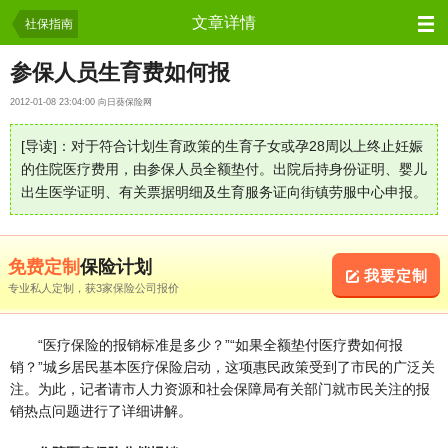
保险资讯
文章详情
社保指南
参保人员生育费如何报
2012-01-08 23:04:00 向日葵保险网
[导读]：对于符合计划生育政策的生育子女或孕28周以上终止妊娠
的住院医疗费用，由参保人员全额垫付。出院后持身份证明、婴儿
出生医学证明、有关票据明细及生育服务证向街镇劳服中心申报。
免费定制
保险计划
我要定制
专业私人定制，获3家保险公司报价
“医疗保险的报销标准是多少？”“如果全额垫付医疗费如何报
销？”城乡居民基本医疗保险启动，这项惠民政策受到了市民的广泛关
注。为此，记者请市人力资源和社会保障局有关部门就市民关注的报
销热点问题进行了详细讲解。