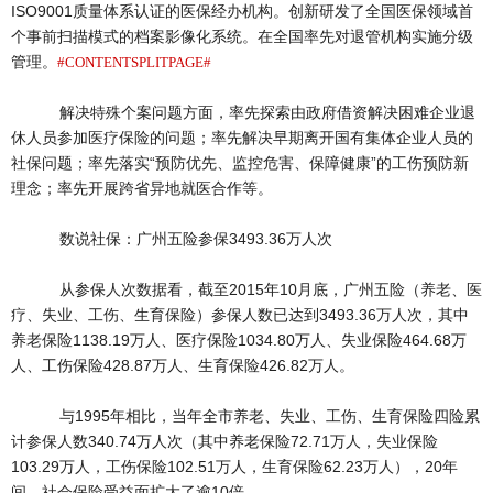
ISO9001质量体系认证的医保经办机构。创新研发了全国医保领域首
个事前扫描模式的档案影像化系统。在全国率先对退管机构实施分级
管理。
#CONTENTSPLITPAGE#
解决特殊个案问题方面，率先探索由政府借资解决困难企业退
休人员参加医疗保险的问题；率先解决早期离开国有集体企业人员的
社保问题；率先落实“预防优先、监控危害、保障健康”的工伤预防新
理念；率先开展跨省异地就医合作等。
数说社保：广州五险参保3493.36万人次
从参保人次数据看，截至2015年10月底，广州五险（养老、医
疗、失业、工伤、生育保险）参保人数已达到3493.36万人次，其中
养老保险1138.19万人、医疗保险1034.80万人、失业保险464.68万
人、工伤保险428.87万人、生育保险426.82万人。
与1995年相比，当年全市养老、失业、工伤、生育保险四险累
计参保人数340.74万人次（其中养老保险72.71万人，失业保险
103.29万人，工伤保险102.51万人，生育保险62.23万人），20年
间，社会保险受益面扩大了逾10倍。