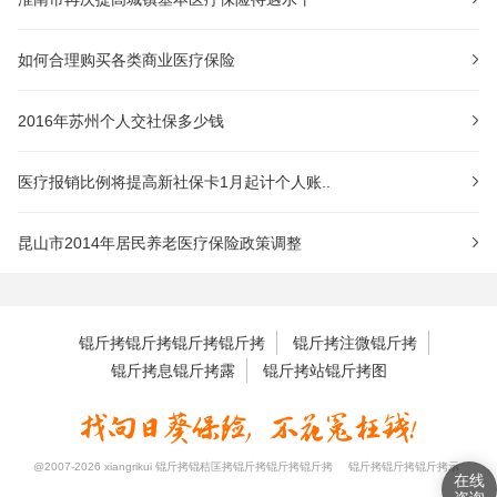
如何合理购买各类商业医疗保险
2016年苏州个人交社保多少钱
医疗报销比例将提高新社保卡1月起计个人账..
昆山市2014年居民养老医疗保险政策调整
锟斤拷锟斤拷锟斤拷锟斤拷
锟斤拷注微锟斤拷
锟斤拷息锟斤拷露
锟斤拷站锟斤拷图
@2007-2026 xiangrikui 锟斤拷锟秸匡拷锟斤拷锟斤拷锟斤拷
锟斤拷锟斤拷锟斤拷示