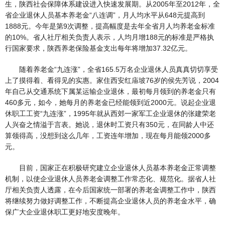
生，陕西社会保障体系建设进入快速发展期。从2005年至2012年，全
省企业退休人员基本养老金“八连调”，月人均水平从648元提高到
1888元。今年是第9次调整，提高幅度是去年全省月人均养老金标准
的10%。省人社厅相关负责人表示，人均月增188元的标准是严格执
行国家要求，陕西养老保险基金支出每年将增加37.32亿元。
随着养老金“九连涨”，全省165.5万名企业退休人员真真切切享受
上了摸得着、看得见的实惠。家住西安红庙坡76岁的侯先芳说，2004
年自己从交通系统下属某运输企业退休，最初每月领到的养老金只有
460多元，如今，她每月的养老金已经能领到近2000元。说起企业退
休职工工资“九连涨”，1995年就从西郊一家军工企业退休的张建荣老
人兴奋之情溢于言表。她说，退休时工资只有350元，在同龄人中还
算领得高，没想到这么几年，工资连年增加，现在每月能领2000多
元。
目前，国家正在积极研究建立企业退休人员基本养老金正常调整
机制，以使企业退休人员养老金调整工作常态化、规范化。据省人社
厅相关负责人透露，在今后国家统一部署的养老金调整工作中，陕西
将继续努力做好调整工作，不断提高企业退休人员的养老金水平，确
保广大企业退休职工更好地安度晚年。