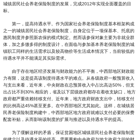
城镇居民社会养老保险制度的发展，完成2012年实现全面覆盖的目
标。
第一，提高待遇水平。作为国家社会养老保险制度基本框架构成
之一的城镇居民社会养老保险制度，自身定位于一项保基本、托底的
惠民制度并参照新农保的模式制定。然而该参保对象主要为非就业群
体，加之多缴多得的制度设计，在面临与参加基本养老保险制度的城
镇职工同样的生活需求以及较高物价等生活成本情况下，当前较低的
待遇水平并不能满足其实际需求。
由于存在地区经济发展与财政能力的不平衡，中西部地区财政能
力有限，这是提高该制度待遇水平的难点。从各级政府一般预算收入
与支出来看，近年来，中央财政在总预算收入中占比高达50%，但支
出占比不到30%.相应的，省及以下层级政府都存在着收支缺口，地方
政府都严重依赖转移支付。近年来，地方政府财政支出中，转移支付
的比例高达45%甚至更多。在中西部地区尤其如此。这样，在城镇居
民养老保险制度构建中，中西部地区地方政府就难以支付必要的保费
配套补贴，从而影响该制度的扩展与推进以及待遇水平的提高。
为了缓解这样的矛盾，保证贫困地区城镇居民社会养老保险制度
的建立以及待遇水平的提高，需要重构中央政府与地方政府之间的财