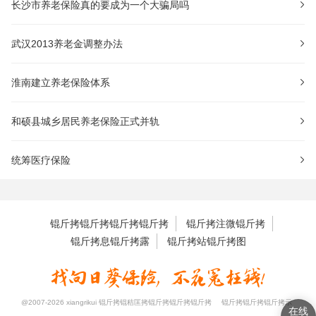
长沙市养老保险真的要成为一个大骗局吗
武汉2013养老金调整办法
淮南建立养老保险体系
和硕县城乡居民养老保险正式并轨
统筹医疗保险
锟斤拷锟斤拷锟斤拷锟斤拷
锟斤拷注微锟斤拷
锟斤拷息锟斤拷露
锟斤拷站锟斤拷图
@2007-2026 xiangrikui 锟斤拷锟秸匡拷锟斤拷锟斤拷锟斤拷
锟斤拷锟斤拷锟斤拷示