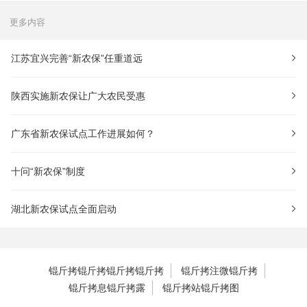
更多内容
江苏宜兴完善“新农保”任重道远
陕西实施新农保让广大农民受惠
广东省新农保试点工作进展如何？
十问“新农保”制度
湖北新农保试点全面启动
锟斤拷锟斤拷锟斤拷锟斤拷
锟斤拷注微锟斤拷
锟斤拷息锟斤拷露
锟斤拷站锟斤拷图