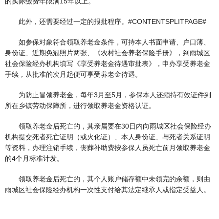
的实际缴费年限满15年以上。
此外，还需要经过一定的报批程序。#CONTENTSPLITPAGE#
如参保对象符合领取养老金条件，可持本人书面申请、户口薄、
身份证、近期免冠照片两张、《农村社会养老保险手册》，到雨城区
社会保险经办机构填写《享受养老金待遇审批表》，申办享受养老金
手续，从批准的次月起便可享受养老金待遇。
为防止冒领养老金，每年3月至5月，参保本人还须持有效证件到
所在乡镇劳动保障所，进行领取养老金资格认证。
领取养老金后死亡的，其亲属要在30日内向雨城区社会保险经办
机构提交死者死亡证明（或火化证）、本人身份证、与死者关系证明
等资料，办理注销手续，丧葬补助费按参保人员死亡前月领取养老金
的4个月标准计发。
领取养老金后死亡的，其个人账户储存额中未领完的余额，则由
雨城区社会保险经办机构一次性支付给其法定继承人或指定受益人。