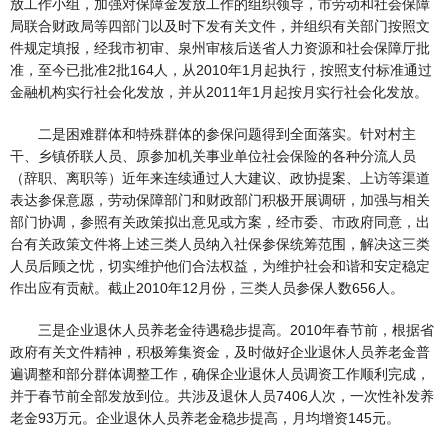
放工作小组，加强对保障金发放工作的组织领导，市劳动和社会保障
局联合财政局等四部门以及时下发有关文件，并组织有关部门按照文
件规定填报，经我市初审、泉州审核后送省人力资源和社会保障厅批
准，至今已批准2批164人，从2010年1月起执行，按照支付标准通过
金融机构实行社会化发放，并从2011年1月起按月实行社会化发放。
二是困难群体和特殊群体的参保问题得到全面落实。针对村主
干、乡镇侨联人员、原参加机关事业单位社会保险的各种分流人员
（辞职、离职等）近年来连续通过人大建议、政协提案、上访等渠道
表达参保意愿，劳动保障部门和财政部门积极开展调研，加强与相关
部门协调，参照有关政策拟出意见或方案，经市委、市政府同意，出
台有关政策文件将上述三类人员纳入社保参保统筹范围，解决这三类
人员后顾之忧，切实维护他们合法权益，为维护社会和谐和安定稳定
作出应有贡献。截止2010年12月份，三类人员参保人数656人。
三是企业退休人员养老金待遇稳步提高。2010年春节前，根据省
政府有关文件精神，积极筹集资金，及时做好企业退休人员养老金普
遍调整和部分群体调整工作，确保企业退休人员调资工作顺利完成，
并于春节前全部发放到位。共涉及退休人员7406人次，一次性补发养
老金93万元。企业退休人员养老金稳步提高，月均增资145元。