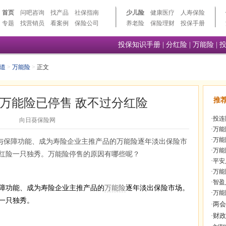
首页
问吧咨询
找产品
社保指南
少儿险
健康医疗
人寿保险
专题
找营销员
看案例
保险公司
养老险
保险理财
投保手册
投保知识手册
|
分红险
|
万能险
|
道
>
万能险
>
正文
万能险已停售 敌不过分红险
推
·
投连
向日葵保险网
·
万能
·
万能
与保障功能、成为寿险企业主推产品的万能险逐年淡出保险市
·
万能
红险一只独秀。万能险停售的原因有哪些呢？
·
平安
·
万能
·
智盈
功能、成为寿险企业主推产品的
万能险
逐年淡出保险市场。
·
万能
一只独秀。