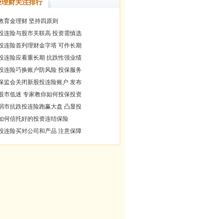
险理财关注排行
教育金理财 坚持四原则
投连险与股市关联高 投资需慎选
投连险首列理财金字塔 可作长期
投连险应看重长期 抗跌性强业绩
投连险巧换账户防风险 投保服务
保监会关闭新股投连险账户 发布
股市低迷 专家教你如何投保投资
弱市抗跌投连险跑赢大盘 凸显投
如何信托好的投资连结保险
投连险买对公司和产品 注意保障