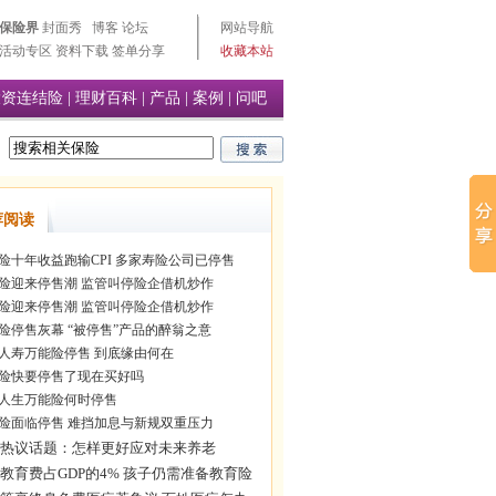
保险界
封面秀
博客
论坛
网站导航
活动专区
资料下载
签单分享
收藏本站
投资连结险
|
理财百科
|
产品
|
案例
|
问吧
荐阅读
险十年收益跑输CPI 多家寿险公司已停售
险迎来停售潮 监管叫停险企借机炒作
险迎来停售潮 监管叫停险企借机炒作
险停售灰幕 “被停售”产品的醉翁之意
人寿万能险停售 到底缘由何在
险快要停售了现在买好吗
人生万能险何时停售
险面临停售 难挡加息与新规双重压力