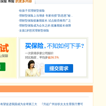
型保险
寿险
的更多内容
·
给孩子买理财型保险
·
理财型保险上当增多 专家传授“防忽悠”秘 ..
·
理财型保险犹豫期延长 试点能否推而广之
·
理财型保险成为众矢之的 犹豫期延长保障
·
女孩2岁想买理财型保险
改有望促进我国成为全球第三大
·
7月起广州全职太太生育医疗费可