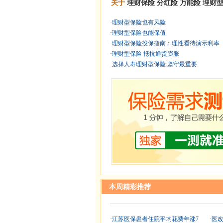
关于
理财保险
分红险
万能险
理财
·
理财型保险也有风险
·
理财型保险也能保值
·
理财型保险投保指南：理性看待演示利率
·
理财型保险 抵抗通货膨胀
·
选择人寿理财型保险 坚守最重要
本周精彩推荐
·
江苏医保患者住院平均花费年涨7
·
医