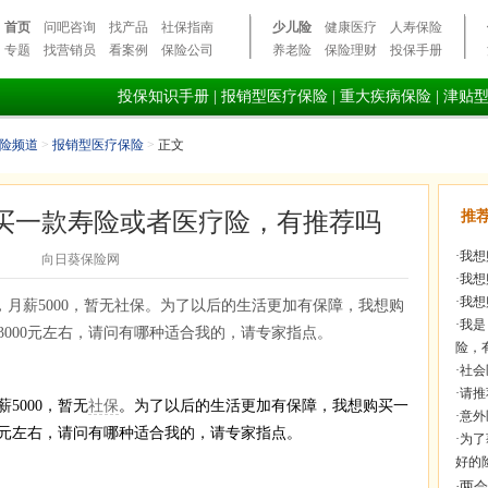
首页
问吧咨询
找产品
社保指南
少儿险
健康医疗
人寿保险
专题
找营销员
看案例
保险公司
养老险
保险理财
投保手册
投保知识手册
|
报销型医疗保险
|
重大疾病保险
|
津贴
险频道
>
报销型医疗保险
>
正文
买一款寿险或者医疗险，有推荐吗
推
·
我想
向日葵保险网
·
我想
·
我想
，月薪5000，暂无社保。为了以后的生活更加有保障，我想购
·
我是
000元左右，请问有哪种适合我的，请专家指点。
险，
·
社会
·
请推
5000，暂无
社保
。为了以后的生活更加有保障，我想购买一
·
意外
00元左右，请问有哪种适合我的，请专家指点。
·
为了
好的