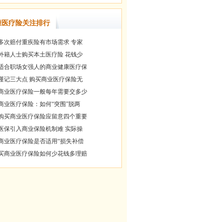
康医疗险关注排行
多次赔付重疾险有市场需求 专家
外籍人士购买本土医疗险 花钱少
适合职场女强人的商业健康医疗保
谨记三大点 购买商业医疗保险无
商业医疗保险一般每年需要交多少
商业医疗保险：如何“突围”脱两
购买商业医疗保险应留意四个重要
医保引入商业保险机制难 实际操
商业医疗保险是否适用“损失补偿
买商业医疗保险如何少花钱多理赔