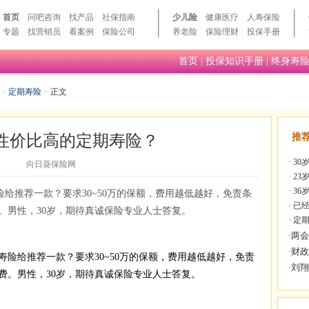
首页
问吧咨询
找产品
社保指南
少儿险
健康医疗
人寿保险
专题
找营销员
看案例
保险公司
养老险
保险理财
投保手册
首页
|
投保知识手册
|
终身寿
>
定期寿险
>
正文
性价比高的定期寿险？
推
·
30
向日葵保险网
·
23
·
36
给推荐一款？要求30~50万的保额，费用越低越好，免责条
·
已经
。男性，30岁，期待真诚保险专业人士答复。
·
定期
寿险给推荐一款？要求30~50万的保额，费用越低越好，免责
费。男性，30岁，期待真诚保险专业人士答复。