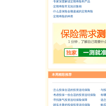
·
专家深度解读定期寿险和产品
·
定期寿险常见知识集锦
·
什么是保险金额递减的定期寿险
·
定期寿险的种类
本周精彩推荐
·
怎么投保合适的投资连结保险
·
与
·
考虑投保一份合适的投资连结保险
·
有
·
寻找胀气投资连结保险保障
·
选
·
踏实夫妻的投保投资连结保险
·
购