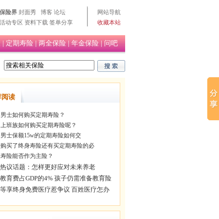
保险界
封面秀
博客
论坛
网站导航
活动专区
资料下载
签单分享
收藏本站
险
|
定期寿险
|
两全保险
|
年金保险
|
问吧
荐阅读
岁男士如何购买定期寿险？
岁上班族如何购买定期寿险呢？
岁男士保额15w的定期寿险如何交
购买了终身寿险还有买定期寿险的必
寿险能否作为主险？