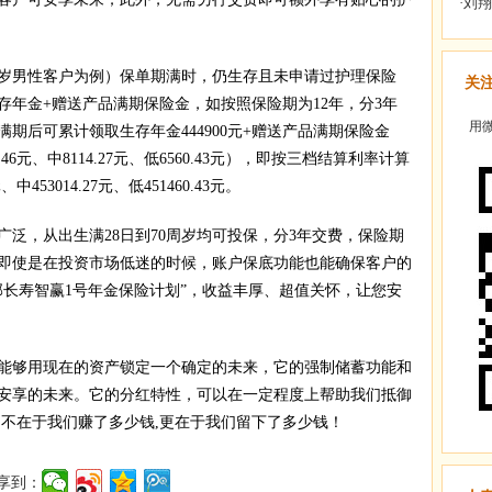
岁男性客户为例）保单期满时，仍生存且未申请过护理保险
关
存年金+赠送产品满期保险金，如按照保险期为12年，分3年
用微
在满期后可累计领取生存年金444900元+赠送产品满期保险金
6元、中8114.27元、低6560.43元），即按三档结算利率计算
453014.27元、低451460.43元。
，从出生满28日到70周岁均可投保，分3年交费，保险期
择。即使是在投资市场低迷的时候，账户保底功能也能确保客户的
邦长寿智赢1号年金保险计划”，收益丰厚、超值关怀，让您安
够用现在的资产锁定一个确定的未来，它的强制储蓄功能和
安享的未来。它的分红特性，可以在一定程度上帮助我们抵御
,不在于我们赚了多少钱,更在于我们留下了多少钱！
享到：