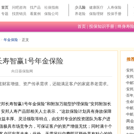
首页
问吧咨询
找产品
社保指南
少儿险
健康医疗
人寿保险
专题
找营销员
看案例
保险公司
养老险
保险理财
投保手册
首页
|
投保知识手册
|
终身寿
>
年金保险
>
正文
长寿智赢1号年金保险
推
·
安邦
向日葵保险网
·
安邦
·
中邮
庭财富增值、资产传承需求，还能满足客户的家庭养老需求。
·
安邦
·
百年
·
生命
长寿智赢1号年金保险”和附加万能型护理保险“安邦附加长
·
中邮
。安邦人寿产品部相关人士表示，“这款保险计划具有身故保障
·
中邮
收益丰厚、灵活领取等特点，由安邦专业的投资团队为客户进
值极具市场竞争力，可保证客户的资产增值无忧；同时满十个
客户可安享未来；此外，无需另行交费即可额外享有贴心的护