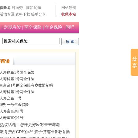
保险界
封面秀
博客
论坛
网站导航
活动专区
资料下载
签单分享
收藏本站
险
|
定期寿险
|
两全保险
|
年金保险
|
问吧
荐阅读
人寿稳赢1号两全保险
人寿稳赢1号两全保险
富富余1号两全保险有岁数限制吗
人寿稳赢1号两全保险
人寿众赢一号
理财一号年金保险
人寿富富余1号
人寿富富余1号