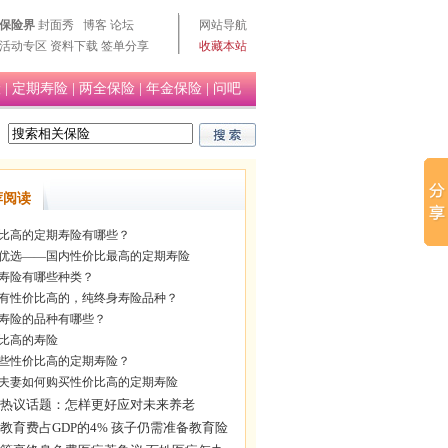
保险界
封面秀
博客
论坛
网站导航
活动专区
资料下载
签单分享
收藏本站
险
|
定期寿险
|
两全保险
|
年金保险
|
问吧
荐阅读
比高的定期寿险有哪些？
优选——国内性价比最高的定期寿险
寿险有哪些种类？
有性价比高的，纯终身寿险品种？
寿险的品种有哪些？
比高的寿险
些性价比高的定期寿险？
岁夫妻如何购买性价比高的定期寿险