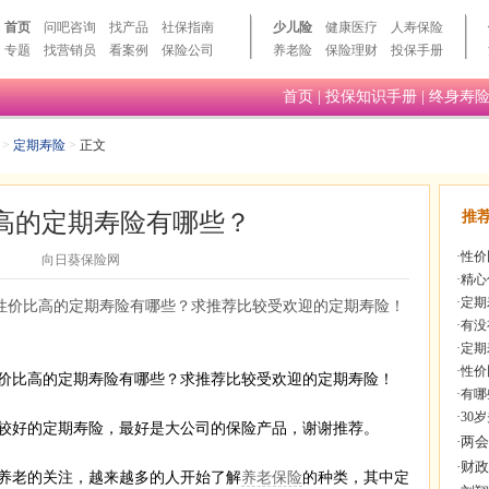
首页
问吧咨询
找产品
社保指南
少儿险
健康医疗
人寿保险
专题
找营销员
看案例
保险公司
养老险
保险理财
投保手册
首页
|
投保知识手册
|
终身寿
>
定期寿险
>
正文
高的定期寿险有哪些？
推
·
性价
向日葵保险网
·
精心
·
定期
性价比高的定期寿险有哪些？求推荐比较受欢迎的定期寿险！
·
有没
·
定期
·
性价
价比高的定期寿险有哪些？求推荐比较受欢迎的定期寿险！
·
有哪
·
30
好的定期寿险，最好是大公司的保险产品，谢谢推荐。
老的关注，越来越多的人开始了解
养老保险
的种类，其中定