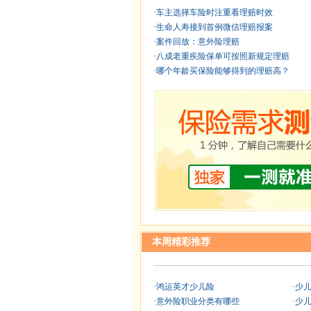
·
车主选择车险时注重看理赔时效
·
生命人寿接到首例微信理赔报案
·
案件回放：意外险理赔
·
八成老重疾险保单可按照新规定理赔
·
哪个年龄买保险能够得到的理赔高？
本周精彩推荐
·
鸿运英才少儿险
·
少
·
意外险职业分类有哪些
·
少