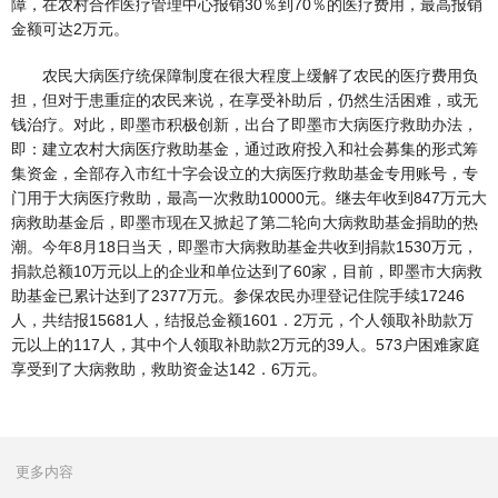
障，在农村合作医疗管理中心报销30％到70％的医疗费用，最高报销
金额可达2万元。
农民大病医疗统保障制度在很大程度上缓解了农民的医疗费用负
担，但对于患重症的农民来说，在享受补助后，仍然生活困难，或无
钱治疗。对此，即墨市积极创新，出台了即墨市大病医疗救助办法，
即：建立农村大病医疗救助基金，通过政府投入和社会募集的形式筹
集资金，全部存入市红十字会设立的大病医疗救助基金专用账号，专
门用于大病医疗救助，最高一次救助10000元。继去年收到847万元大
病救助基金后，即墨市现在又掀起了第二轮向大病救助基金捐助的热
潮。今年8月18日当天，即墨市大病救助基金共收到捐款1530万元，
捐款总额10万元以上的企业和单位达到了60家，目前，即墨市大病救
助基金已累计达到了2377万元。参保农民办理登记住院手续17246
人，共结报15681人，结报总金额1601．2万元，个人领取补助款万
元以上的117人，其中个人领取补助款2万元的39人。573户困难家庭
享受到了大病救助，救助资金达142．6万元。
更多内容