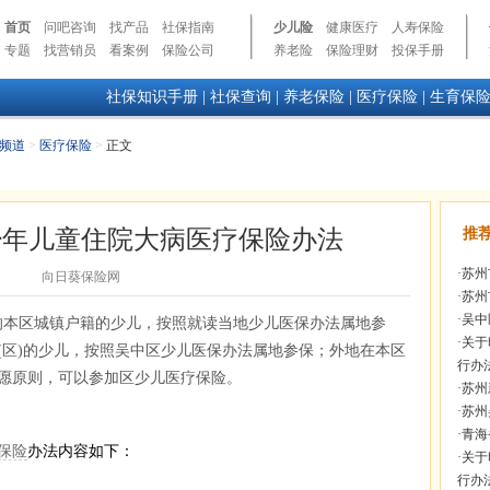
首页
问吧咨询
找产品
社保指南
少儿险
健康医疗
人寿保险
专题
找营销员
看案例
保险公司
养老险
保险理财
投保手册
社保知识手册
|
社保查询
|
养老保险
|
医疗保险
|
生育保
频道
>
医疗保险
>
正文
少年儿童住院大病医疗保险办法
推
·
苏州
向日葵保险网
·
苏州
·
吴中
读的本区城镇户籍的少儿，按照就读当地少儿医保办法属地参
·
关于
(区)的少儿，按照吴中区少儿医保办法属地参保；外地在本区
行办
愿原则，可以参加区少儿医疗保险。
·
苏州
·
苏州
·
青海
保险
办法内容如下：
·
关于
行办