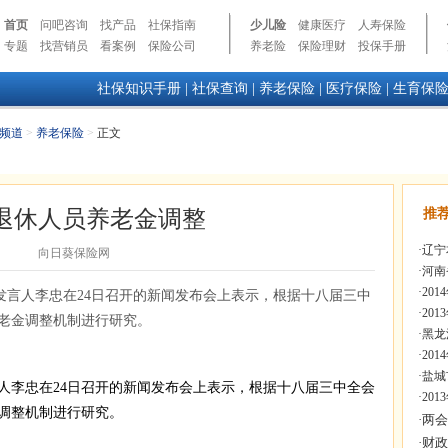
首页
问吧咨询
找产品
社保指南
少儿险
健康医疗
人寿保险
专题
找营销员
看案例
保险公司
养老险
保险理财
投保手册
社保知识手册
|
社保查询
|
养老保险
|
医疗保险
|
生育保
频道
>
养老保险
>
正文
退休人员养老金调整
推
·
辽宁
向日葵保险网
·
河南
·
20
发言人李忠在24日召开的新闻发布会上表示，根据十八届三中
·
20
老金调整机制进行研究。
·
黑龙
·
20
·
盐城
李忠在24日召开的新闻发布会上表示，根据十八届三中全会
·
20
调整机制进行研究。