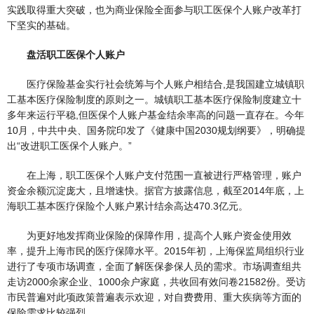
实践取得重大突破，也为商业保险全面参与职工医保个人账户改革打
下坚实的基础。
盘活职工医保个人账户
医疗保险基金实行社会统筹与个人账户相结合,是我国建立城镇职
工基本医疗保险制度的原则之一。城镇职工基本医疗保险制度建立十
多年来运行平稳,但医保个人账户基金结余率高的问题一直存在。今年
10月，中共中央、国务院印发了《健康中国2030规划纲要》，明确提
出“改进职工医保个人账户。”
在上海，职工医保个人账户支付范围一直被进行严格管理，账户
资金余额沉淀庞大，且增速快。据官方披露信息，截至2014年底，上
海职工基本医疗保险个人账户累计结余高达470.3亿元。
为更好地发挥商业保险的保障作用，提高个人账户资金使用效
率，提升上海市民的医疗保障水平。2015年初，上海保监局组织行业
进行了专项市场调查，全面了解医保参保人员的需求。市场调查组共
走访2000余家企业、1000余户家庭，共收回有效问卷21582份。受访
市民普遍对此项政策普遍表示欢迎，对自费费用、重大疾病等方面的
保险需求比较强烈。