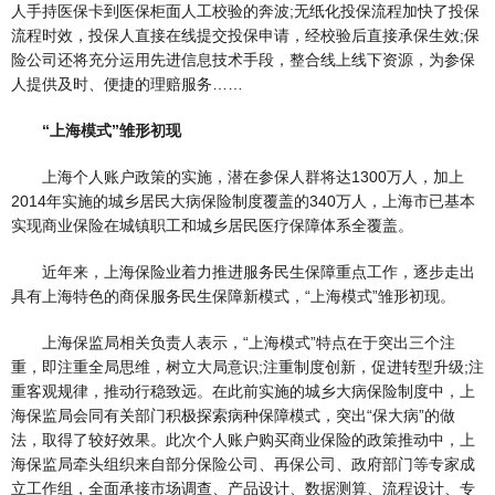
人手持医保卡到医保柜面人工校验的奔波;无纸化投保流程加快了投保
流程时效，投保人直接在线提交投保申请，经校验后直接承保生效;保
险公司还将充分运用先进信息技术手段，整合线上线下资源，为参保
人提供及时、便捷的理赔服务……
“上海模式”雏形初现
上海个人账户政策的实施，潜在参保人群将达1300万人，加上
2014年实施的城乡居民大病保险制度覆盖的340万人，上海市已基本
实现商业保险在城镇职工和城乡居民医疗保障体系全覆盖。
近年来，上海保险业着力推进服务民生保障重点工作，逐步走出
具有上海特色的商保服务民生保障新模式，“上海模式”雏形初现。
上海保监局相关负责人表示，“上海模式”特点在于突出三个注
重，即注重全局思维，树立大局意识;注重制度创新，促进转型升级;注
重客观规律，推动行稳致远。在此前实施的城乡大病保险制度中，上
海保监局会同有关部门积极探索病种保障模式，突出“保大病”的做
法，取得了较好效果。此次个人账户购买商业保险的政策推动中，上
海保监局牵头组织来自部分保险公司、再保公司、政府部门等专家成
立工作组，全面承接市场调查、产品设计、数据测算、流程设计、专