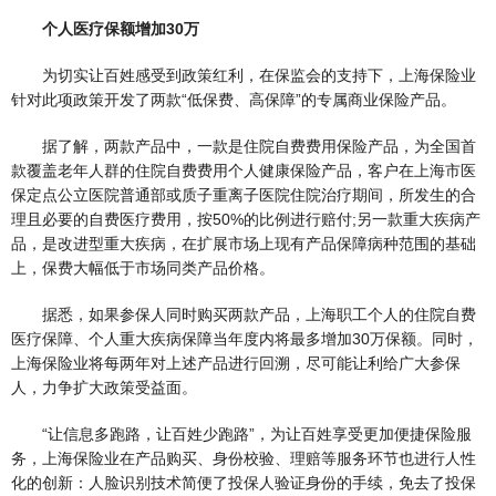
个人医疗保额增加30万
为切实让百姓感受到政策红利，在保监会的支持下，上海保险业
针对此项政策开发了两款“低保费、高保障”的专属商业保险产品。
据了解，两款产品中，一款是住院自费费用保险产品，为全国首
款覆盖老年人群的住院自费费用个人健康保险产品，客户在上海市医
保定点公立医院普通部或质子重离子医院住院治疗期间，所发生的合
理且必要的自费医疗费用，按50%的比例进行赔付;另一款重大疾病产
品，是改进型重大疾病，在扩展市场上现有产品保障病种范围的基础
上，保费大幅低于市场同类产品价格。
据悉，如果参保人同时购买两款产品，上海职工个人的住院自费
医疗保障、个人重大疾病保障当年度内将最多增加30万保额。同时，
上海保险业将每两年对上述产品进行回溯，尽可能让利给广大参保
人，力争扩大政策受益面。
“让信息多跑路，让百姓少跑路”，为让百姓享受更加便捷保险服
务，上海保险业在产品购买、身份校验、理赔等服务环节也进行人性
化的创新：人脸识别技术简便了投保人验证身份的手续，免去了投保