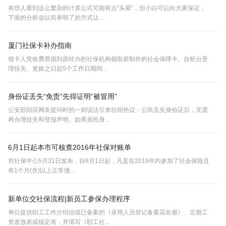
有些人看到这么繁杂的计算公式可能有点“头晕”，但小白可以向大家保证，
下面的分析会以简单明了的方式让...
厦门社保卡补办指南
领卡人凭收费票据到原经办的社保机构领取新制作的社会保障卡。自柜台受
理挂失、更换之日起5个工作日期间...
身份证丢失“免责”先得证明“被冒用”
公安部回应网友提问时的一则说法引来坊间热议：公民丢失身份证后，无需
再办理挂失和登报声明。如果居民身...
6月1日起本市可核查2016年社保对账单
市社保中心5月31日发布，自6月1日起，凡是在2016年内参加了社会保险且
有1个月(含)以上正常缴...
新单位交社保流程|新员工参保办理程序
单位提供职工工作介绍信或已备案的《录用人员登记备案花名册》、近期工
资发放表或核定表，并填写《职工社...