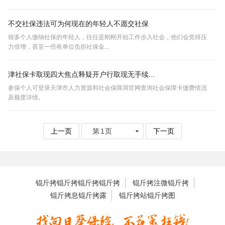
不交社保违法可为何现在的年轻人不愿交社保
很多个人缴纳社保的年轻人，往往是刚刚开始工作步入社会，他们会觉得压
力倍增，甚至一些有单位负担社保金...
津社保卡取现四大焦点释疑开户行取现无手续...
参保个人可登录天津市人力资源和社会保障局官网查询社会保障卡缴费情况
及额度详情。
上一页
下一页
锟斤拷锟斤拷锟斤拷锟斤拷
锟斤拷注微锟斤拷
锟斤拷息锟斤拷露
锟斤拷站锟斤拷图