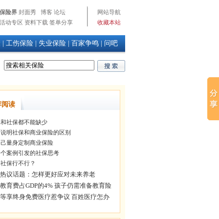
保险界
封面秀
博客
论坛
网站导航
活动专区
资料下载
签单分享
收藏本站
险
|
工伤保险
|
失业保险
|
百家争鸣
|
问吧
荐阅读
和社保都不能缺少
说明社保和商业保险的区别
己量身定制商业保险
个案例引发的社保思考
社保行不行？