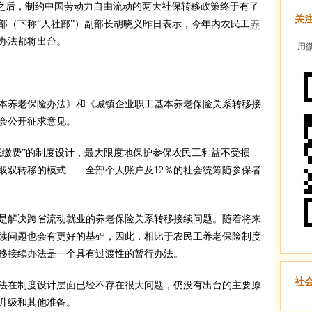
待之后，制约中国劳动力自由流动的两大社保转移政策终于有了
关
部（下称“人社部”）副部长胡晓义昨日表示，今年内农民工
养
办法都将出台。
用微
本养老保险办法》和《城镇企业职工基本养老保险关系转移接
社会公开征求意见。
低缴费”的制度设计，最大限度地保护参保农民工利益不受损
取双转移的模式——全部个人账户及12％的社会统筹随参保者
是解决跨省流动就业的养老保险关系转移接续问题。随着将来
续问题也会有更好的基础，因此，相比于农民工养老保险制度
移接续办法是一个具有过渡性的暂行办法。
社
办法在制度设计层面已经不存在很大问题，仍没有出台的主要原
升级和其他准备。