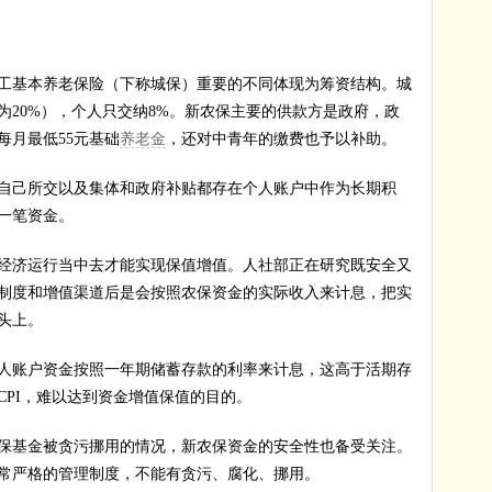
工基本养老保险（下称城保）重要的不同体现为筹资结构。城
为20%），个人只交纳8%。新农保主要的供款方是政府，政
每月最低55元基础
养老金
，还对中青年的缴费也予以补助。
自己所交以及集体和政府补贴都存在个人账户中作为长期积
一笔资金。
经济运行当中去才能实现保值增值。人社部正在研究既安全又
制度和增值渠道后是会按照农保资金的实际收入来计息，把实
头上。
人账户资金按照一年期储蓄存款的利率来计息，这高于活期存
CPI，难以达到资金增值保值的目的。
过农保基金被贪污挪用的情况，新农保资金的安全性也备受关注。
常严格的管理制度，不能有贪污、腐化、挪用。