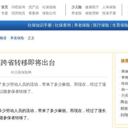
首页
问吧咨询
找产品
社保指南
少儿险
健康医疗
人寿保险
专题
找营销员
看案例
保险公司
养老险
保险理财
投保手册
社保知识手册
|
社保查询
|
养老保险
|
医疗保险
|
生育保
频道
>
养老保险
>
正文
保跨省转移即将出台
推
·
商保
向日葵保险网
·
举例
·
给自
了多少劳动人员的流动，带来了多少麻烦。而现在，经过了漫
·
由一
以随参保者转移了。
·
只买
多少劳动人员的流动，带来了多少麻烦。而现在，经过了漫长
随参保者转移了。