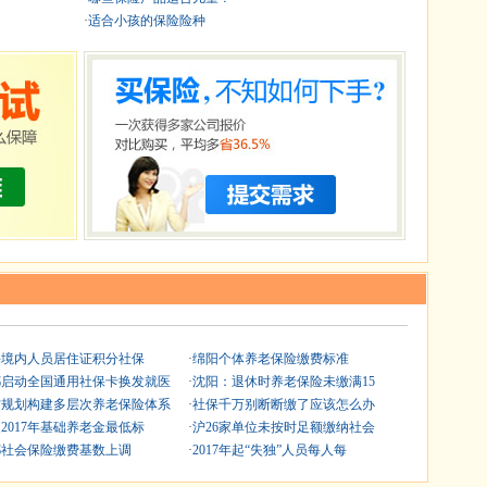
·
适合小孩的保险险种
海境内人员居住证积分社保
·
绵阳个体养老保险缴费标准
都启动全国通用社保卡换发就医
·
沈阳：退休时养老保险未缴满15
方规划构建多层次养老保险体系
·
社保千万别断断缴了应该怎么办
2017年基础养老金最低标
·
沪26家单位未按时足额缴纳社会
都社会保险缴费基数上调
·
2017年起“失独”人员每人每