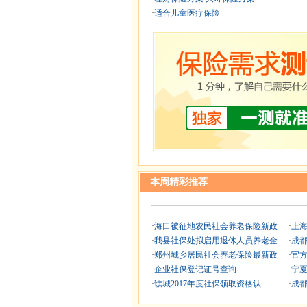
·
适合儿童医疗保险
本周精彩推荐
·
海口被征地农民社会养老保险新政
·
上
·
我县社保处拟启用退休人员养老金
·
成
·
郑州城乡居民社会养老保险最新政
·
官
·
企业社保登记证号查询
·
宁夏
·
谯城2017年度社保领取资格认
·
成