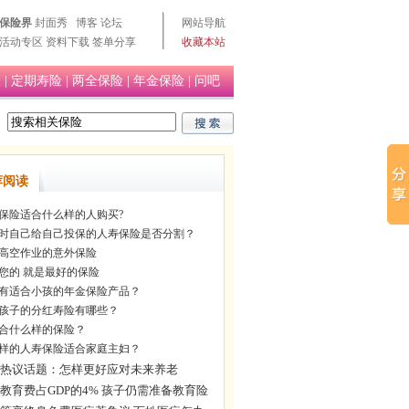
保险界
封面秀
博客
论坛
网站导航
活动专区
资料下载
签单分享
收藏本站
险
|
定期寿险
|
两全保险
|
年金保险
|
问吧
荐阅读
保险适合什么样的人购买?
时自己给自己投保的人寿保险是否分割？
高空作业的意外保险
您的 就是最好的保险
有适合小孩的年金保险产品？
孩子的分红寿险有哪些？
合什么样的保险？
样的人寿保险适合家庭主妇？