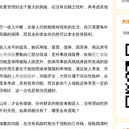
要管理好这个最大的风险，在没有后顾之忧时，再考虑其他
关
一收入中断，全家人仍然能维持现有的生活。你只需要每年
用微
高额的保障，而其余的资金你仍然可以拿去投资获利。
入水平的提高，购买寿险、股票、债券、国库券、商品房等
人寿保险
费般由三部分组成：意外事故保险费，疾病
死亡保险
功能是保障被险人因意外、疾病等事故高残或身故而造成的损
的作用主要在于能按照保单预期利率增值，满足收人养老、升
市场的
人寿保险险种
，功能齐全，大部分属于综合性险种，从
度来考虑，具有投资功能。而且参加个人保险还将享受一定的
段相比，这一点也是相当优越的。
在，才会有柴烧。任何财富的制造者都是人，没有理由把所
不到关照。如果鸡都没有了，哪里会有蛋呢？
储蓄的功能，在没有风险时相当于强制自己存钱，保险期满时