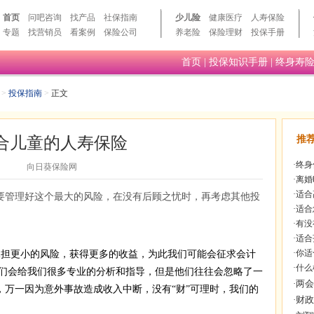
首页
问吧咨询
找产品
社保指南
少儿险
健康医疗
人寿保险
专题
找营销员
看案例
保险公司
养老险
保险理财
投保手册
首页
|
投保知识手册
|
终身寿
>
投保指南
>
正文
合儿童的人寿保险
推
·
终身
向日葵保险网
·
离婚
·
适合
要管理好这个最大的风险，在没有后顾之忧时，再考虑其他投
·
适合
·
有没
·
适合
·
你适
更小的风险，获得更多的收益，为此我们可能会征求会计
·
什么
们会给我们很多专业的分析和指导，但是他们往往会忽略了一
，万一因为意外事故造成收入中断，没有“财”可理时，我们的