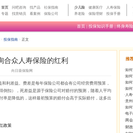
首页
问吧咨询
找产品
社保指南
少儿险
健康医疗
人寿保险
专题
找营销员
看案例
保险公司
养老险
保险理财
投保手册
首页
|
投保知识手册
|
终身寿
>
投保指南
>
正文
询合众人寿保险的红利
推
·
如何
向日葵保险网
·
如何
·
如何
益和利差益。费差是每年保险公司都会有公司经营费用预算，
·
如何
得倒扣），死差益是源于保险公司对赔付的预测，随着人平均
·
人寿
付率是降低的，这样最初预算的赔付会高于实际赔付，这多出
·
意外
·
如何
·
电子
红政策