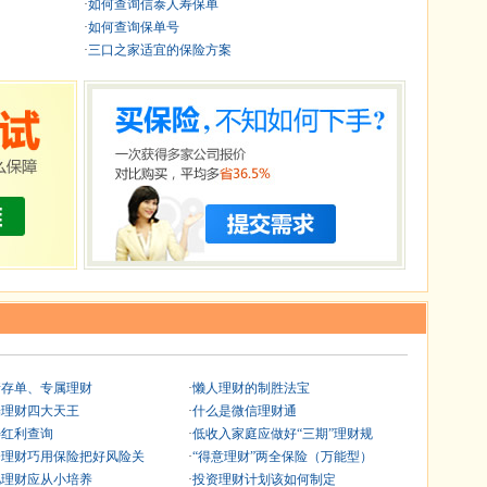
·
如何查询信泰人寿保单
·
如何查询保单号
·
三口之家适宜的保险方案
情存单、专属理财
·
懒人理财的制胜法宝
端理财四大天王
·
什么是微信理财通
寿红利查询
·
低收入家庭应做好“三期”理财规
资理财巧用保险把好风险关
·
“得意理财”两全保险（万能型）
儿理财应从小培养
·
投资理财计划该如何制定