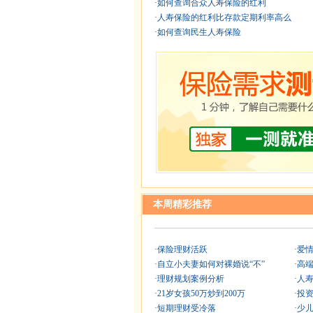
·
如何查询合众人寿保险的红利
·
人寿保险的红利比存款定期利率高么
·
如何查询民生人寿保险
本周精彩推荐
·
保险理财活跃
·
爱
·
自立小夫妻如何对裸婚说“不”
·
高
·
理财规划案例分析
·
人
·
21岁女孩50万炒到200万
·
投
·
短期理财受冷落
·
少