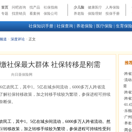
首页
问吧咨询
找产品
社保指南
少儿险
健康医疗
人寿保险
专题
找营销员
看案例
保险公司
养老险
保险理财
投保手册
社保知识手册
|
社保查询
|
养老保险
|
医疗保险
|
生育保
频道
>
深度评论
>
正文
缴社保最大群体 社保转移是刚需
推
·
跨省
向日葵保险网
·
流动
需
6亿农民工，其中1。5亿在城乡间流动，6000多万人跨省流
·
跨省
了解社保转移政策，加之转移手续较为繁琐，参保进程可持续
·
跨省
奈断保。
·
61
·
乐视
·
广州
民工，其中1。5亿在城乡间流动，6000多万人跨省流动。然
·
养老
保
转移政策，加之转移手续较为繁琐，参保进程可持续性受到