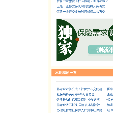
·
社保中断缴费有什么影响？可否补缴？
·
五险一金停交多长时间就得从头再交
·
五险一金停交多长时间就得从头再交
本周精彩推荐
·
养老金计算公式：社保并非交的越
·
国
·
社保局科员私吞900万养老金
·
萧
·
天津推动社保惠及百姓 今年起实
·
40
·
养老金收不抵支 国有资本划转社
·
深圳
·
办理退休省社保并入广州市社保要
·
社