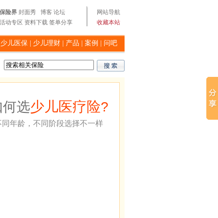
保险界
封面秀
博客
论坛
网站导航
活动专区
资料下载
签单分享
收藏本站
|
少儿医保
|
少儿理财
|
产品
|
案例
|
问吧
少儿医疗险
如何选
?
不同年龄，不同阶段选择不一样