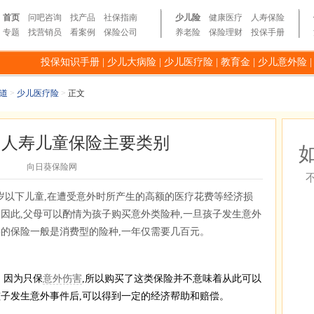
首页
问吧咨询
找产品
社保指南
少儿险
健康医疗
人寿保险
专题
找营销员
看案例
保险公司
养老险
保险理财
投保手册
投保知识手册
|
少儿大病险
|
少儿医疗险
|
教育金
|
少儿意外险
道
>
少儿医疗险
>
正文
国人寿儿童保险主要类别
向日葵保险网
岁以下儿童,在遭受意外时所产生的高额的医疗花费等经济损
因此,父母可以酌情为孩子购买意外类险种,一旦孩子发生意外
类的保险一般是消费型的险种,一年仅需要几百元。
。因为只保
意外伤害
,所以购买了这类保险并不意味着从此可以
孩子发生意外事件后,可以得到一定的经济帮助和赔偿。