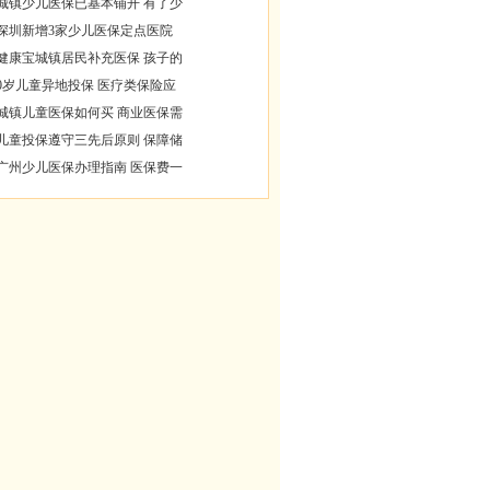
城镇少儿医保已基本铺开 有了少
深圳新增3家少儿医保定点医院
健康宝城镇居民补充医保 孩子的
0岁儿童异地投保 医疗类保险应
城镇儿童医保如何买 商业医保需
儿童投保遵守三先后原则 保障储
广州少儿医保办理指南 医保费一