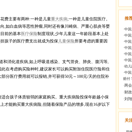
推
花费主要有两种:一种是儿童
重大疾病
;一种是儿童住院医疗。
向,如白血病等恶性肿瘤,同时还有像川崎病、严重心肌炎等婴
·
中国
国目前的基本
医疗保险
制度现状,少年儿童这一年龄段基本上处
·
中国
分担孩子的医疗费支出就成为投保
儿童保险
所要考虑的重要因
·
中国
·
中国
·
中国
·
中国
和消化道疾病,如上呼吸道感染、支气管炎、肺炎、腹泻等,
·
幼儿
因此在考虑购买险种时,建议家长可以购买附加住院医疗险和住
·
中国
部分医疗费用就可以报销,并可获得50元～100元/天的住院补
赔付
较适合孩子体质较弱的家庭购买。重大疾病险投保年龄越小保
以上才能购买重大疾病险,但随着保险产品的增多,现在16岁以下
关