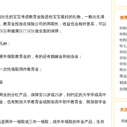
出生的宝宝考虑教育金险是给宝宝最好的礼物，一般出生满
推
障，教育金投放在保险公司的周期长，收益也会相对更高，可以
·
给刚
保险
和健康
医疗保险
做全面的保障；
·
给刚
·
给刚
几种：
·
给七
·
你知
年领取教育金的，有的还有婚嫁金和创业金；
·
你知
·
你知
右一次性领取用作教育金；
·
刚出
金
全的分红产品，保障至22岁或25岁，到约定的大学学或高中
金，也有附加大学教育金或附加高中初中教育金、附加留学金
关
用微
是两年一领取或三年一领取，或年年领取的年金产品，生存