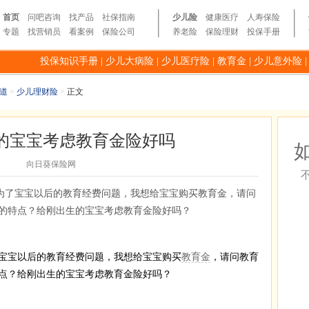
首页
问吧咨询
找产品
社保指南
少儿险
健康医疗
人寿保险
专题
找营销员
看案例
保险公司
养老险
保险理财
投保手册
投保知识手册
|
少儿大病险
|
少儿医疗险
|
教育金
|
少儿意外险
道
>
少儿理财险
>
正文
的宝宝考虑教育金险好吗
向日葵保险网
为了宝宝以后的教育经费问题，我想给宝宝购买教育金，请问
的特点？给刚出生的宝宝考虑教育金险好吗？
宝以后的教育经费问题，我想给宝宝购买
教育金
，请问教育
点？给刚出生的宝宝考虑教育金险好吗？