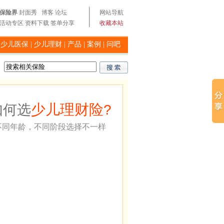
保险界
封面秀
博客
论坛
网站导航
活动专区
资料下载
签单分享
收藏本站
|
少儿医保
|
少儿理财
|
产品
|
案例
|
问吧
少儿理财险
如何选
?
不同年龄，不同阶段选择不一样