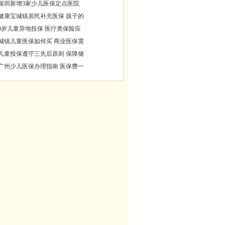
深圳新增3家少儿医保定点医院
健康宝城镇居民补充医保 孩子的
0岁儿童异地投保 医疗类保险应
城镇儿童医保如何买 商业医保需
儿童投保遵守三先后原则 保障储
广州少儿医保办理指南 医保费一